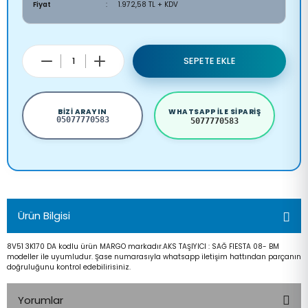
Fiyat
1.972,58 TL + KDV
SEPETE EKLE
BIZI ARAYIN
WHATSAPP ILE SIPARIŞ
05077770583
5077770583
Ürün Bilgisi
8V51 3K170 DA kodlu ürün MARGO markadır.AKS TAŞIYICI : SAĞ FIESTA 08- BM
modeller ile uyumludur. Şase numarasıyla whatsapp iletişim hattından parçanın
doğruluğunu kontrol edebilirisiniz.
Yorumlar