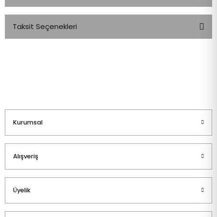
Taksit Seçenekleri
Bu ürüne ilk yorumu siz yapın!
Yorum Yaz
Kurumsal
Alışveriş
Üyelik