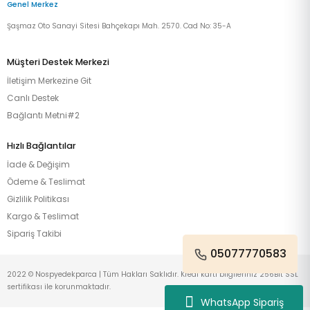
Genel Merkez
Şaşmaz Oto Sanayi Sitesi Bahçekapı Mah. 2570. Cad No: 35-A
Müşteri Destek Merkezi
İletişim Merkezine Git
Canlı Destek
Bağlantı Metni#2
Hızlı Bağlantılar
İade & Değişim
Ödeme & Teslimat
Gizlilik Politikası
Kargo & Teslimat
Sipariş Takibi
05077770583
2022 © Nospyedekparca | Tüm Hakları Saklıdır. Kredi kartı bilgileriniz 256Bit SSL
sertifikası ile korunmaktadır.
WhatsApp Sipariş