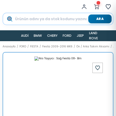
ARA
LAND
AUDİ
BMW
CHERY
FORD
JEEP
TESLA
ROVER
Anasayfa
FORD
FİESTA
Fiesta 2009-2016 MK6
Ön / Arka Takım Aksamı
Ak