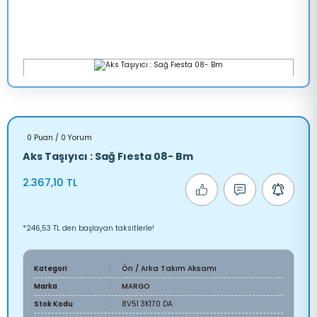
0 Puan / 0 Yorum
Aks Taşıyıcı : Sağ Fıesta 08- Bm
2.367,10 TL
*246,53 TL den başlayan taksitlerle!
Kategori
Ön / Arka Takım Aksamı
Marka
MARGO
Stok Kodu
8V51 3K170 DA