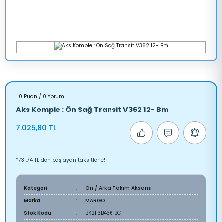
0 Puan / 0 Yorum
Aks Komple : Ön Sağ Transit V362 12- Bm
7.025,80 TL
*731,74 TL den başlayan taksitlerle!
Kategori
Ön / Arka Takım Aksamı
Marka
MARGO
Stok Kodu
BK21 3B436 BC