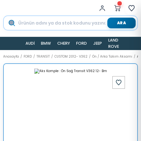
ARA
LAND
AUDİ
BMW
CHERY
FORD
JEEP
TESLA
ROVER
Anasayfa
FORD
TRANSİT
CUSTOM 2012- V362
Ön / Arka Takım Aksamı
Ak