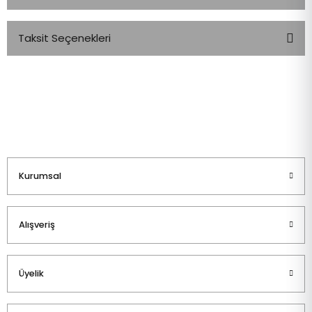
Taksit Seçenekleri
Bu ürüne ilk yorumu siz yapın!
Yorum Yaz
Kurumsal
Alışveriş
Üyelik