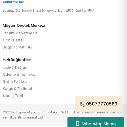
Genel Merkez
Şaşmaz Oto Sanayi Sitesi Bahçekapı Mah. 2570. Cad No: 35-A
Müşteri Destek Merkezi
İletişim Merkezine Git
Canlı Destek
Bağlantı Metni#2
Hızlı Bağlantılar
İade & Değişim
Ödeme & Teslimat
Gizlilik Politikası
Kargo & Teslimat
Sipariş Takibi
05077770583
2022 © Nospyedekparca | Tüm Hakları Saklıdır. Kredi kartı bilgileriniz 256Bit SSL
sertifikası ile korunmaktadır.
WhatsApp Sipariş