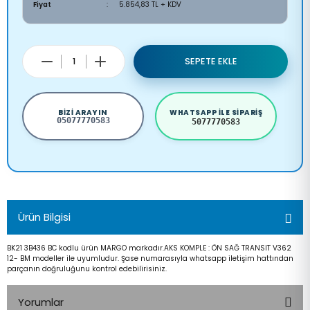
Fiyat
5.854,83 TL + KDV
SEPETE EKLE
BIZI ARAYIN
WHATSAPP ILE SIPARIŞ
05077770583
5077770583
Ürün Bilgisi
BK21 3B436 BC kodlu ürün MARGO markadır.AKS KOMPLE : ÖN SAĞ TRANSIT V362
12- BM modeller ile uyumludur. Şase numarasıyla whatsapp iletişim hattından
parçanın doğruluğunu kontrol edebilirisiniz.
Yorumlar