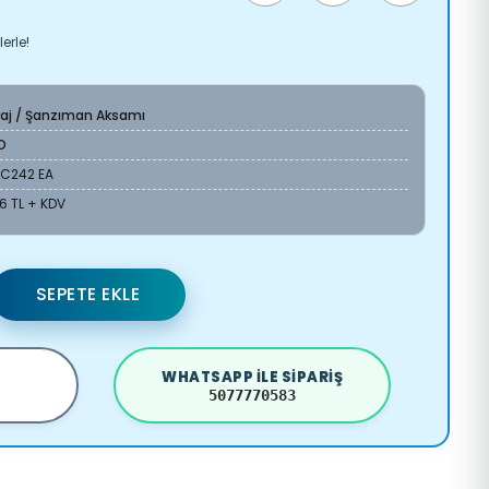
erle!
yaj / Şanzıman Aksamı
O
3C242 EA
76 TL + KDV
SEPETE EKLE
WHATSAPP ILE SIPARIŞ
5077770583