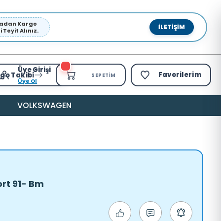
pmadan Kargo
İLETIŞIM
Teyit Alınız.
Üye Girişi
Favorilerim
go Takibi
SEPETIM
Üye Ol
VOLKSWAGEN
ort 91- Bm