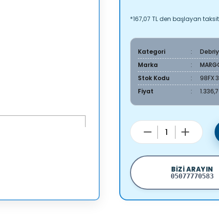
*167,07 TL den başlayan taksitl
Kategori
Debri
Marka
MARG
Stok Kodu
98FX 
Fiyat
1.336,
BIZI ARAYIN
05077770583