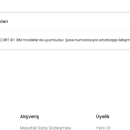
leri
ORT 91- BM modeller ile uyumludur. Şase numarasıyla whatsapp iletişim h
Bu ürüne ilk yorumu siz yapın!
Yorum Yaz
Alışveriş
Üyelik
Mesafeli Satış Sözleşmesi
Yeni Ol