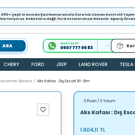
1.000+ Çeşit Arasında Şasi Numaranızla Ücretsiz Uzman Kontrolü Ya
ıkartmıyoruz. Robotlara değil, Ford Ustalarımıza Güvenin. Sipariş Öncesi 
WHATSAPP
ARA
Kar
0507 777 05 83
CHERY
FORD
JEEP
LAND ROVER
TESLA
/ Şanzıman Aksamı
Aks Kafası : Dış Escort 91- Bm
0 Puan / 0 Yorum
Aks Kafası : Dış Esc
1.604,11 TL