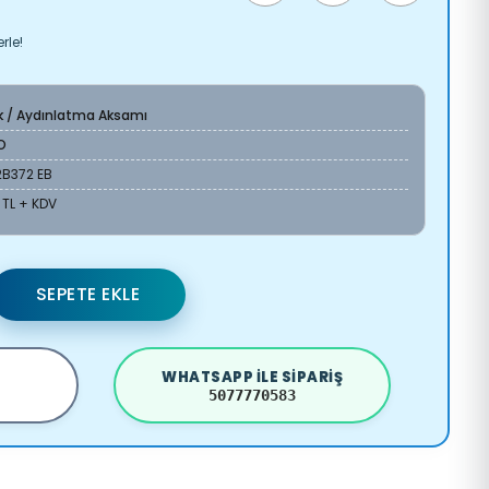
rle!
ik / Aydınlatma Aksamı
O
2B372 EB
 TL + KDV
SEPETE EKLE
WHATSAPP ILE SIPARIŞ
5077770583