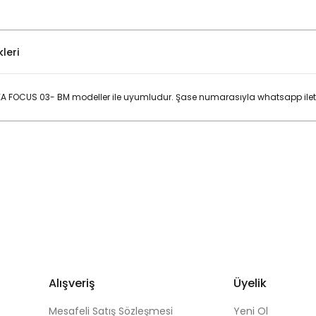
leri
FOCUS 03- BM modeller ile uyumludur. Şase numarasıyla whatsapp iletişi
Bu ürüne ilk yorumu siz yapın!
Yorum Yaz
Alışveriş
Üyelik
Mesafeli Satış Sözleşmesi
Yeni Ol