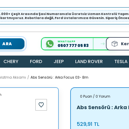
1.000+ Çeşit Arasında Şasi Numaranızla Ücretsiz Uzman Kontrolü Ya
ıkartmıyoruz. Robotlara değil, Ford Ustalarımıza Güvenin. Sipariş Öncesi 
WHATSAPP
ARA
Kar
0507 777 05 83
CHERY
FORD
JEEP
LAND ROVER
TESLA
dınlatma Aksamı
Abs Sensörü : Arka Focus 03- Bm
0 Puan / 0 Yorum
Abs Sensörü : Arka
529,91 TL