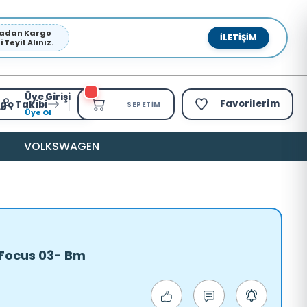
pmadan Kargo
İLETIŞIM
Teyit Alınız.
Üye Girişi
Favorilerim
go Takibi
SEPETIM
Üye Ol
VOLKSWAGEN
 Focus 03- Bm