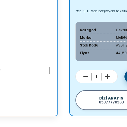
*55,19 TL den başlayan taksitle
Kategori
Elektr
Marka
MARG
Stok Kodu
AV6T 
Fiyat
441,59
BIZI ARAYIN
05077770583