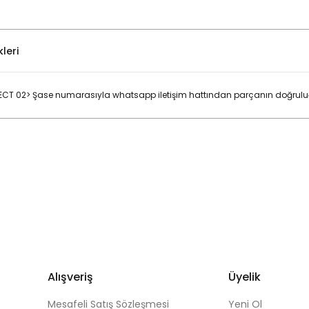
leri
CT 02> Şase numarasıyla whatsapp iletişim hattından parçanın doğruluğu
Bu ürüne ilk yorumu siz yapın!
Yorum Yaz
Alışveriş
Üyelik
Mesafeli Satış Sözleşmesi
Yeni Ol