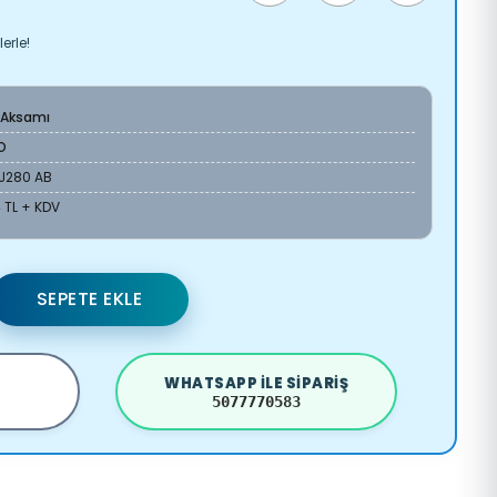
erle!
 Aksamı
O
9J280 AB
 TL + KDV
SEPETE EKLE
WHATSAPP ILE SIPARIŞ
5077770583