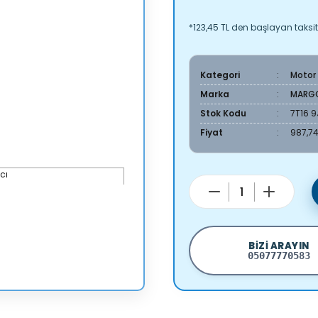
*123,45 TL den başlayan taksitl
Kategori
Motor
Marka
MARG
Stok Kodu
7T16 
Fiyat
987,74
BIZI ARAYIN
05077770583