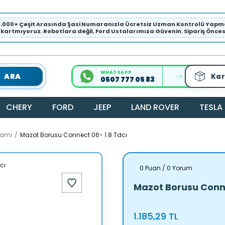
1.000+ Çeşit Arasında Şasi Numaranızla Ücretsiz Uzman Kontrolü Ya
ıkartmıyoruz. Robotlara değil, Ford Ustalarımıza Güvenin. Sipariş Öncesi 
WHATSAPP
ARA
Kar
0507 777 05 83
CHERY
FORD
JEEP
LAND ROVER
TESLA
samı
Mazot Borusu Connect 06- 1.8 Tdcı
0 Puan / 0 Yorum
Mazot Borusu Conne
1.185,29 TL