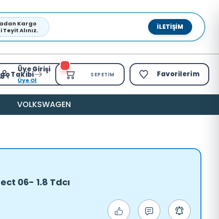
pmadan Kargo
İLETIŞIM
Teyit Alınız.
Üye Girişi
Favorilerim
go Takibi
SEPETIM
Üye Ol
VOLKSWAGEN
ct 06- 1.8 Tdcı