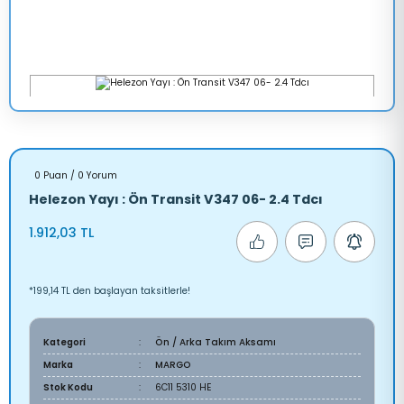
0 Puan / 0 Yorum
Helezon Yayı : Ön Transit V347 06- 2.4 Tdcı
1.912,03 TL
*199,14 TL den başlayan taksitlerle!
Kategori
Ön / Arka Takım Aksamı
Marka
MARGO
Stok Kodu
6C11 5310 HE