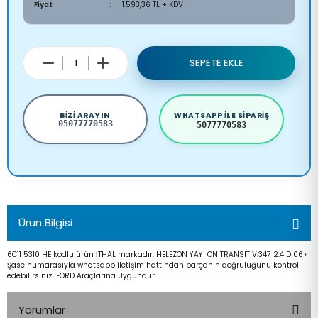
Fiyat
1.593,36 TL + KDV
SEPETE EKLE
BIZI ARAYIN
WHATSAPP ILE SIPARIŞ
05077770583
5077770583
Ürün Bilgisi
6C11 5310 HE kodlu ürün İTHAL markadır. HELEZON YAYI ON TRANSIT V.347 2.4 D 06>
Şase numarasıyla whatsapp iletişim hattından parçanın doğruluğunu kontrol
edebilirsiniz. FORD Araçlarına Uygundur.
Yorumlar