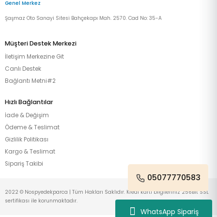
Genel Merkez
Şaşmaz Oto Sanayi Sitesi Bahçekapı Mah. 2570. Cad No: 35-A
Müşteri Destek Merkezi
İletişim Merkezine Git
Canlı Destek
Bağlantı Metni#2
Hızlı Bağlantılar
İade & Değişim
Ödeme & Teslimat
Gizlilik Politikası
Kargo & Teslimat
Sipariş Takibi
05077770583
2022 © Nospyedekparca | Tüm Hakları Saklıdır. Kredi kartı bilgileriniz 256Bit SSL
sertifikası ile korunmaktadır.
WhatsApp Sipariş