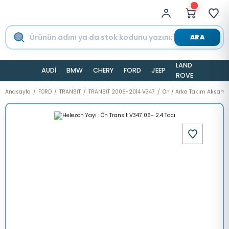
ARA
LAND
AUDİ
BMW
CHERY
FORD
JEEP
TESLA
ROVER
Anasayfa
FORD
TRANSİT
TRANSİT 2006-2014 V347
Ön / Arka Takım Aksamı