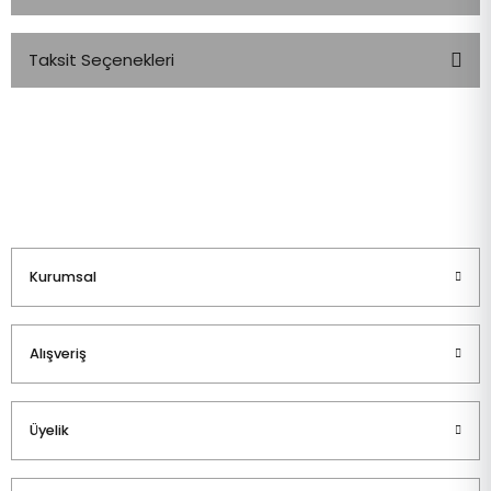
Taksit Seçenekleri
Bu ürüne ilk yorumu siz yapın!
Yorum Yaz
Kurumsal
Alışveriş
Üyelik