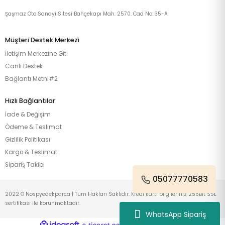
Şaşmaz Oto Sanayi Sitesi Bahçekapı Mah. 2570. Cad No: 35-A
Müşteri Destek Merkezi
İletişim Merkezine Git
Canlı Destek
Bağlantı Metni#2
Hızlı Bağlantılar
İade & Değişim
Ödeme & Teslimat
Gizlilik Politikası
Kargo & Teslimat
Sipariş Takibi
05077770583
2022 © Nospyedekparca | Tüm Hakları Saklıdır. Kredi kartı bilgileriniz 256Bit SSL
sertifikası ile korunmaktadır.
WhatsApp Sipariş
ideasoft
ile