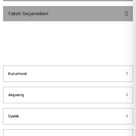
Taksit Seçenekleri
Bu ürüne ilk yorumu siz yapın!
Yorum Yaz
Kurumsal
Alışveriş
Üyelik