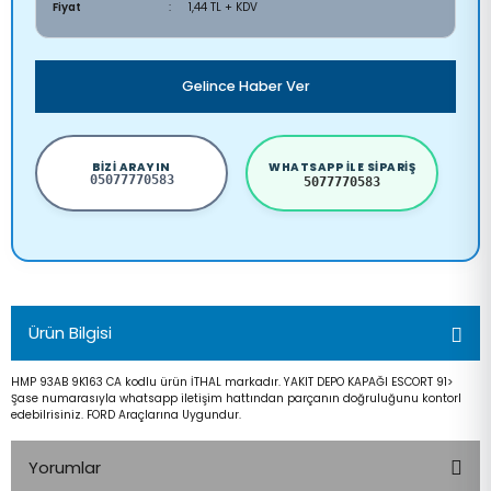
Fiyat
1,44 TL + KDV
Gelince Haber Ver
BIZI ARAYIN
WHATSAPP ILE SIPARIŞ
05077770583
5077770583
Ürün Bilgisi
HMP 93AB 9K163 CA kodlu ürün İTHAL markadır. YAKIT DEPO KAPAĞI ESCORT 91>
Şase numarasıyla whatsapp iletişim hattından parçanın doğruluğunu kontorl
edebilrisiniz. FORD Araçlarına Uygundur.
Yorumlar