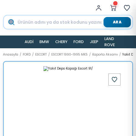
ARA
LAND
AUDİ
BMW
CHERY
FORD
JEEP
TESLA
ROVER
Anasayfa
FORD
ESCORT
ESCORT 1990-1995 MK5
Kaporta Aksamı
Yakıt De