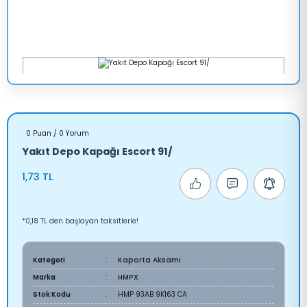
0 Puan / 0 Yorum
Yakıt Depo Kapağı Escort 91/
1,73 TL
*0,18 TL den başlayan taksitlerle!
Kategori
Kaporta Aksamı
Marka
HMPX
Stok Kodu
HMP 93AB 9K163 CA