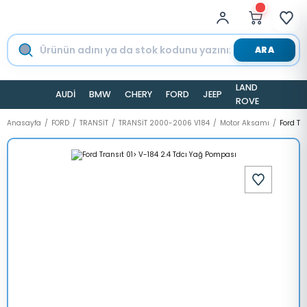
ARA
LAND
AUDİ
BMW
CHERY
FORD
JEEP
TESLA
ROVER
Anasayfa
FORD
TRANSİT
TRANSİT 2000-2006 V184
Motor Aksamı
Ford Tr