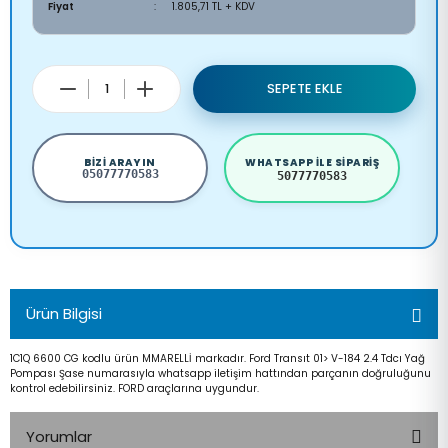
Fiyat
1.805,71 TL + KDV
SEPETE EKLE
BIZI ARAYIN
WHATSAPP ILE SIPARIŞ
05077770583
5077770583
Ürün Bilgisi
1C1Q 6600 CG kodlu ürün MMARELLİ markadır. Ford Transıt 01> V-184 2.4 Tdcı Yağ
Pompası Şase numarasıyla whatsapp iletişim hattından parçanın doğruluğunu
kontrol edebilirsiniz. FORD araçlarına uygundur.
Yorumlar