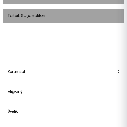
Taksit Seçenekleri
Bu ürüne ilk yorumu siz yapın!
Yorum Yaz
Kurumsal
Alışveriş
Üyelik