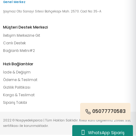
Genel Merkez
Şaşmaz Oto Sanayi Sitesi Bahçekapı Mah. 2570. Cad No: 35-A
Müşteri Destek Merkezi
İletişim Merkezine Git
Canlı Destek
Bağlantı Metni#2
Hızlı Bağlantılar
İade & Değişim
Ödeme & Teslimat
Gizlilik Politikası
Kargo & Teslimat
Sipariş Takibi
05077770583
2022 © Nospyedekparca | Tüm Hakları Saklıdır. Kredi kartı bilgileriniz 256Bit SSL
sertifikası ile korunmaktadır.
WhatsApp Sipariş