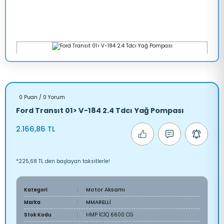
0 Puan / 0 Yorum
Ford Transıt 01> V-184 2.4 Tdcı Yağ Pompası
2.166,86 TL
*225,68 TL den başlayan taksitlerle!
Kategori
Motor Aksamı
Marka
MMARELLİ
Stok Kodu
HMP 1C1Q 6600 CG