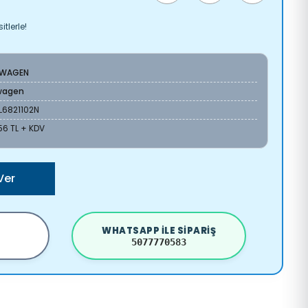
tlerle!
SWAGEN
wagen
L6821102N
56 TL + KDV
Ver
WHATSAPP ILE SIPARIŞ
5077770583