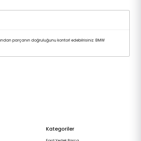
ndan parçanın doğruluğunu kontorl edebilrisiniz. BMW
Kategoriler
Ford Yedek Parça