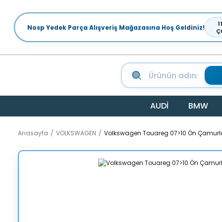
1
Nosp Yedek Parça Alışveriş Mağazasına Hoş Geldiniz!
Ç
AUDİ
BMW
Anasayfa
VOLKSWAGEN
Volkswagen Touareg 07>10 Ön Çamurl