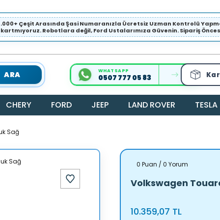
1.000+ Çeşit Arasında Şasi Numaranızla Ücretsiz Uzman Kontrolü Ya
ıkartmıyoruz. Robotlara değil, Ford Ustalarımıza Güvenin. Sipariş Öncesi 
WHATSAPP
ARA
Kar
0507 777 05 83
CHERY
FORD
JEEP
LAND ROVER
TESLA
uk Sağ
0 Puan / 0 Yorum
Volkswagen Touare
10.359,07 TL