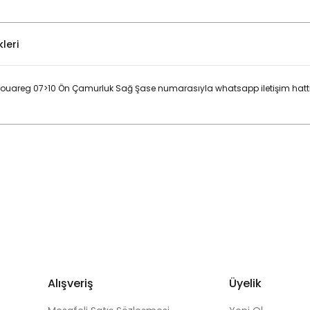
leri
uareg 07>10 Ön Çamurluk Sağ Şase numarasıyla whatsapp iletişim hattı
Bu ürüne ilk yorumu siz yapın!
Yorum Yaz
Alışveriş
Üyelik