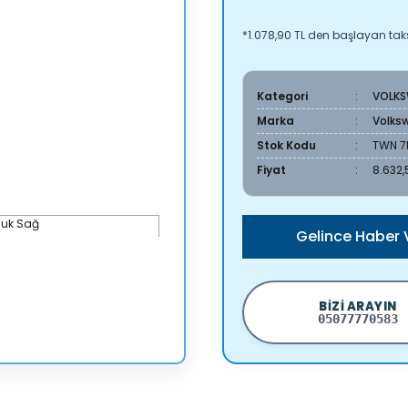
*1.078,90 TL den başlayan taksi
Kategori
VOLK
Marka
Volks
Stok Kodu
TWN 7
Fiyat
8.632,
Gelince Haber 
BIZI ARAYIN
05077770583