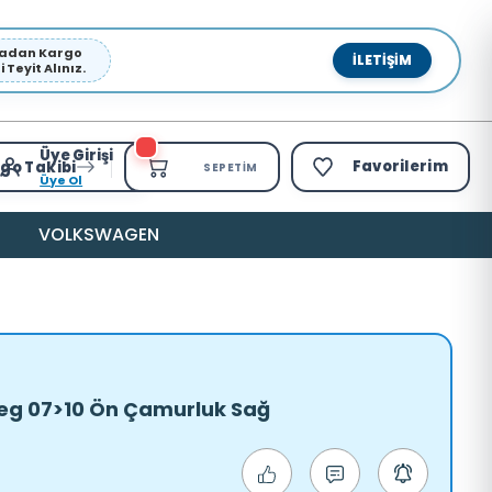
pmadan Kargo
İLETIŞIM
Teyit Alınız.
Üye Girişi
Favorilerim
go Takibi
SEPETIM
Üye Ol
VOLKSWAGEN
g 07>10 Ön Çamurluk Sağ