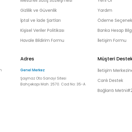
Mesafeli Satış Sözleşmesi
Yeni Ol
Gizlilik ve Güvenlik
Yardım
İptal ve İade Şartları
Ödeme Seçenekl
Kişisel Veriler Politikası
Banka Hesap Bilgi
Havale Bildirim Formu
İletişim Formu
Adres
Müşteri Deste
n
Genel Merkez
İletişim Merkezin
Şaşmaz Oto Sanayi Sitesi
Canlı Destek
Bahçekapı Mah. 2570. Cad No: 35-A
Bağlantı Metni#