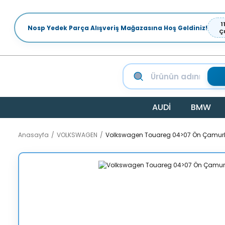
1
Nosp Yedek Parça Alışveriş Mağazasına Hoş Geldiniz!
Ç
AUDİ
BMW
Anasayfa
VOLKSWAGEN
Volkswagen Touareg 04>07 Ön Çamur