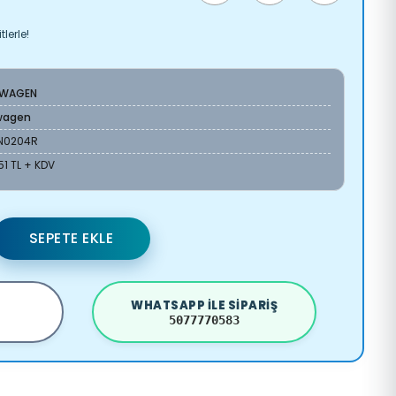
lerle!
SWAGEN
wagen
N0204R
,51 TL + KDV
SEPETE EKLE
WHATSAPP ILE SIPARIŞ
5077770583