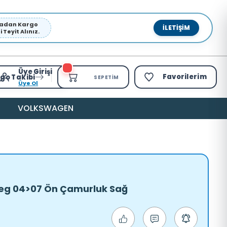
pmadan Kargo
İLETIŞIM
Teyit Alınız.
Üye Girişi
Favorilerim
go Takibi
SEPETIM
Üye Ol
VOLKSWAGEN
eg 04>07 Ön Çamurluk Sağ