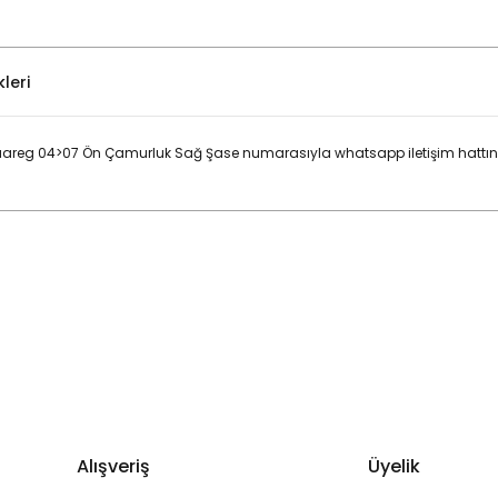
leri
reg 04>07 Ön Çamurluk Sağ Şase numarasıyla whatsapp iletişim hattınd
Bu ürüne ilk yorumu siz yapın!
Yorum Yaz
Alışveriş
Üyelik