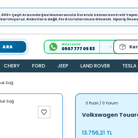
1.000+ Çeşit Arasında Şasi Numaranızla Ücretsiz Uzman Kontrolü Ya
ıkartmıyoruz. Robotlara değil, Ford Ustalarımıza Güvenin. Sipariş Öncesi 
WHATSAPP
ARA
Kar
0507 777 05 83
CHERY
FORD
JEEP
LAND ROVER
TESLA
luk Sağ
0 Puan / 0 Yorum
Volkswagen Touar
13.756,21 TL