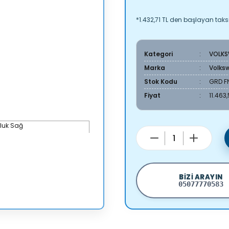
*1.432,71 TL den başlayan taksit
Kategori
VOLK
Marka
Volks
Stok Kodu
GRD F
Fiyat
11.463
BIZI ARAYIN
05077770583