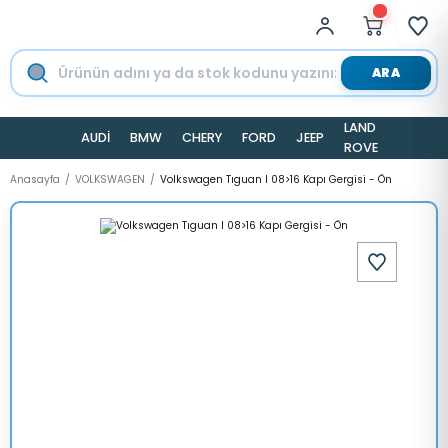
ARA
LAND
AUDİ
BMW
CHERY
FORD
JEEP
TESLA
ROVER
Anasayfa
VOLKSWAGEN
Volkswagen Tıguan I 08>16 Kapı Gergisi - Ön