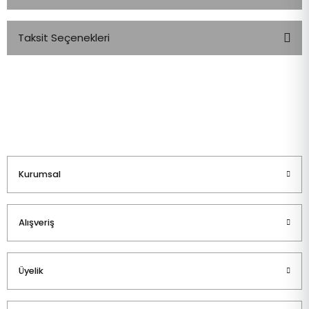
Taksit Seçenekleri
Bu ürüne ilk yorumu siz yapın!
Yorum Yaz
Kurumsal
Alışveriş
Üyelik