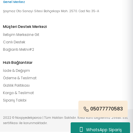
Genel Merkez
Şaşmaz Oto Sanayi Sitesi Bahçekapı Mah. 2570. Cad No: 35-A
Müşteri Destek Merkezi
İletişim Merkezine Git
Canlı Destek
Bağlantı Metni#2
Hızlı Bağlantılar
İade & Değişim
Ödeme & Teslimat
Gizlilik Politikası
Kargo & Teslimat
Sipariş Takibi
05077770583
2022 © Nospyedekparca | Tüm Hakları Saklıdır. Kredi kartı bilgileriniz 256Bit SSL
sertifikası ile korunmaktadır.
WhatsApp Sipariş