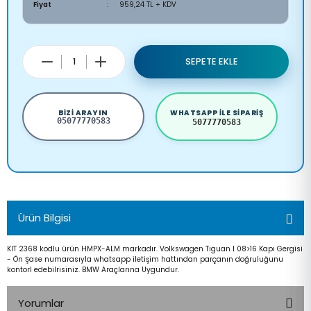
Fiyat
959,24 TL + KDV
SEPETE EKLE
BIZI ARAYIN
WHATSAPP ILE SIPARIŞ
05077770583
5077770583
Ürün Bilgisi
KIT 2368 kodlu ürün HMPX-ALM markadır. Volkswagen Tıguan I 08>16 Kapı Gergisi
- Ön Şase numarasıyla whatsapp iletişim hattından parçanın doğruluğunu
kontorl edebilrisiniz. BMW Araçlarına Uygundur.
Yorumlar