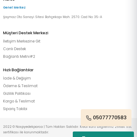
Genel Merkez
Şaşmaz Oto Sanayi Sitesi Bahçekapı Mah. 2570. Cad No: 35-A
Müşteri Destek Merkezi
İletişim Merkezine Git
Canlı Destek
Bağlantı Metni#2
Hızlı Bağlantılar
İade & Değişim
Ödeme & Teslimat
Gizlilik Politikası
Kargo & Teslimat
Sipariş Takibi
05077770583
2022 © Nospyedekparca | Tüm Hakları Saklıdır. Kredi kartı bilgileriniz 256Bit SSL
sertifikası ile korunmaktadır.