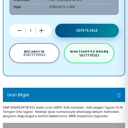
Fiyat
2.380,50 TL + KDV
SEPETE EKLE
BIZI ARAYIN
WHATSAPP ILE SIPARIŞ
05077770583
5077770583
Ürün Bilgisi
HMP 5N0853671B 82V kodlu ürün HMPX-ALM markadır. Volkswagen Tıguan 12>16
Tampon Orta Izgara : Nikelajlı Şase numarasıyla whatsapp iletişim hattından
parçanın doğruluğunu kontorl edebilrisiniz. BMW Araçlarına Uygundur.