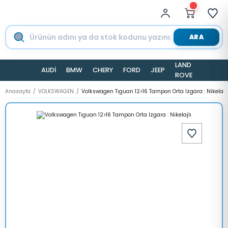
ARA
LAND
AUDİ
BMW
CHERY
FORD
JEEP
TESLA
ROVER
Anasayfa
VOLKSWAGEN
Volkswagen Tıguan 12>16 Tampon Orta Izgara : Nikelajlı