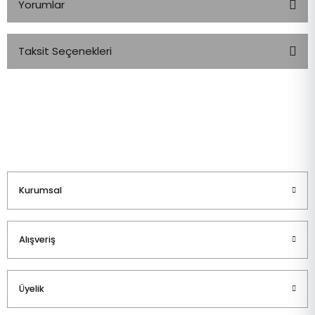
Yorumlar
Taksit Seçenekleri
Bu ürüne ilk yorumu siz yapın!
Yorum Yaz
Kurumsal
Alışveriş
Üyelik