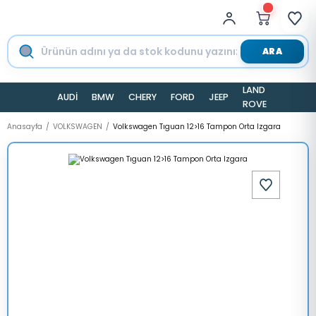
ARA
LAND
AUDİ
BMW
CHERY
FORD
JEEP
TESLA
ROVER
Anasayfa
VOLKSWAGEN
Volkswagen Tıguan 12>16 Tampon Orta Izgara