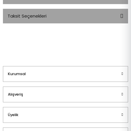
Taksit Seçenekleri
Bu ürüne ilk yorumu siz yapın!
Yorum Yaz
Kurumsal
Alışveriş
Üyelik