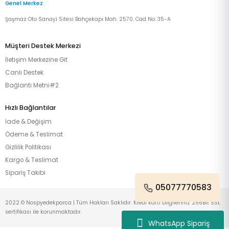
Genel Merkez
Şaşmaz Oto Sanayi Sitesi Bahçekapı Mah. 2570. Cad No: 35-A
Müşteri Destek Merkezi
İletişim Merkezine Git
Canlı Destek
Bağlantı Metni#2
Hızlı Bağlantılar
İade & Değişim
Ödeme & Teslimat
Gizlilik Politikası
Kargo & Teslimat
Sipariş Takibi
05077770583
2022 © Nospyedekparca | Tüm Hakları Saklıdır. Kredi kartı bilgileriniz 256Bit SSL
sertifikası ile korunmaktadır.
WhatsApp Sipariş