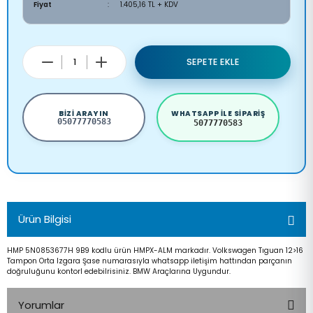
Fiyat
1.405,16 TL + KDV
SEPETE EKLE
BIZI ARAYIN
WHATSAPP ILE SIPARIŞ
05077770583
5077770583
Ürün Bilgisi
HMP 5N0853677H 9B9 kodlu ürün HMPX-ALM markadır. Volkswagen Tıguan 12>16
Tampon Orta Izgara Şase numarasıyla whatsapp iletişim hattından parçanın
doğruluğunu kontorl edebilrisiniz. BMW Araçlarına Uygundur.
Yorumlar