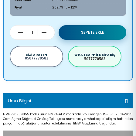
Fiyat
269,79 TL + KDV
SEPETE EKLE
BIZI ARAYIN
WHATSAPP ILE SIPARIŞ
05077770583
5077770583
Ürün Bilgisi
HMP 7E0959855 kodlu ürün HMPX-ALM markadır. Volkswagen T5-T5.5 2004>2015
Cam Açma Düğmesi Ön Sağ Tekli Şase numarasıyla whatsapp iletişim hattından
parçanın doğruluğunu kontorl edebilrisiniz. BMW Araçlarına Uygundur.