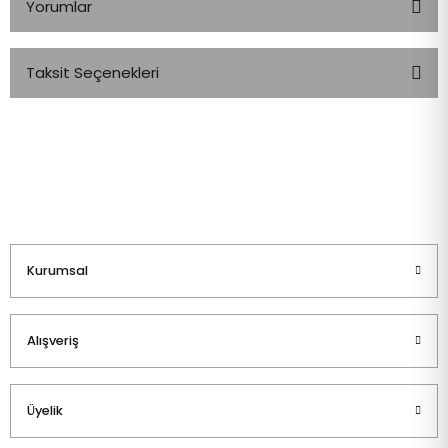
Yorumlar
Taksit Seçenekleri
Bu ürüne ilk yorumu siz yapın!
Yorum Yaz
Kurumsal
Alışveriş
Üyelik