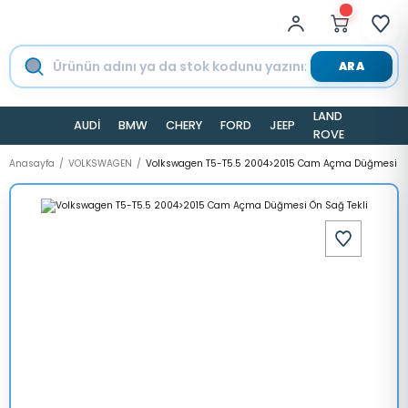
ARA
LAND
AUDİ
BMW
CHERY
FORD
JEEP
TESLA
ROVER
Anasayfa
VOLKSWAGEN
Volkswagen T5-T5.5 2004>2015 Cam Açma Düğmesi Ön