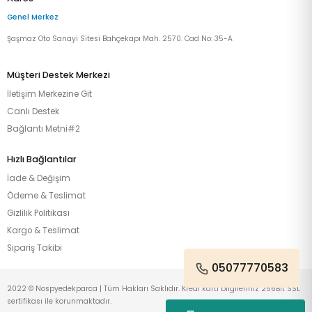
Genel Merkez
Şaşmaz Oto Sanayi Sitesi Bahçekapı Mah. 2570. Cad No: 35-A
Müşteri Destek Merkezi
İletişim Merkezine Git
Canlı Destek
Bağlantı Metni#2
Hızlı Bağlantılar
İade & Değişim
Ödeme & Teslimat
Gizlilik Politikası
Kargo & Teslimat
Sipariş Takibi
05077770583
2022 © Nospyedekparca | Tüm Hakları Saklıdır. Kredi kartı bilgileriniz 256Bit SSL
sertifikası ile korunmaktadır.