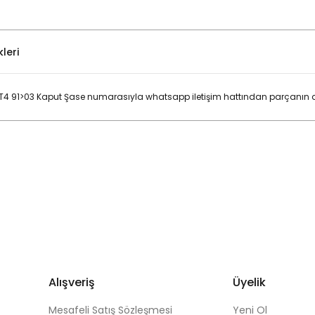
leri
 91>03 Kaput Şase numarasıyla whatsapp iletişim hattından parçanın do
Bu ürüne ilk yorumu siz yapın!
Yorum Yaz
Alışveriş
Üyelik
Mesafeli Satış Sözleşmesi
Yeni Ol