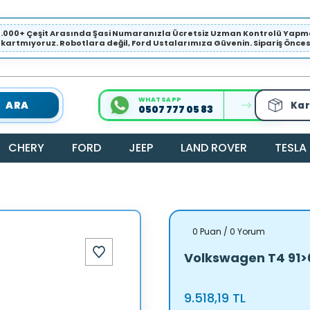
1.000+ Çeşit Arasında Şasi Numaranızla Ücretsiz Uzman Kontrolü Ya
ıkartmıyoruz. Robotlara değil, Ford Ustalarımıza Güvenin. Sipariş Öncesi 
WHATSAPP
ARA
Kar
0507 777 05 83
CHERY
FORD
JEEP
LAND ROVER
TESLA
0 Puan / 0 Yorum
Volkswagen T4 91>
9.518,19 TL