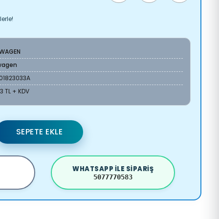
erle!
SWAGEN
wagen
01823033A
83 TL + KDV
SEPETE EKLE
WHATSAPP ILE SIPARIŞ
5077770583