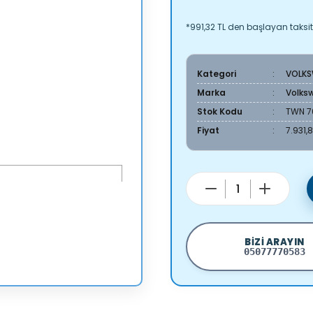
*991,32 TL den başlayan taksitl
Kategori
VOLK
Marka
Volks
Stok Kodu
TWN 7
Fiyat
7.931,
BIZI ARAYIN
05077770583