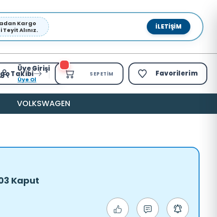
pmadan Kargo
İLETIŞIM
Teyit Alınız.
Üye Girişi
Favorilerim
go Takibi
SEPETIM
Üye Ol
VOLKSWAGEN
03 Kaput