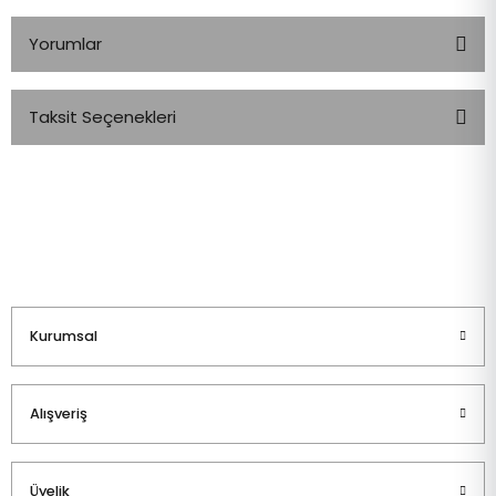
Yorumlar
Taksit Seçenekleri
Bu ürüne ilk yorumu siz yapın!
Yorum Yaz
Kurumsal
Alışveriş
Üyelik