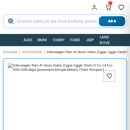
ARA
LAND
AUDİ
BMW
CHERY
FORD
JEEP
TESLA
ROVER
Anasayfa
VOLKSWAGEN
Volkswagen Polo-A1-Ibıza-Fabıa (Cgpa-Cggb-Cbzb 1.2 