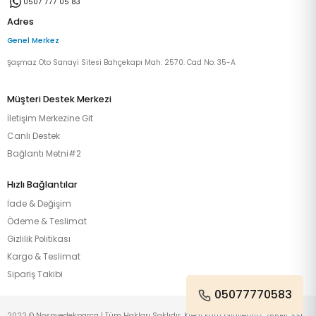
0507 777 05 83
Adres
Genel Merkez
Şaşmaz Oto Sanayi Sitesi Bahçekapı Mah. 2570. Cad No: 35-A
Müşteri Destek Merkezi
İletişim Merkezine Git
Canlı Destek
Bağlantı Metni#2
Hızlı Bağlantılar
İade & Değişim
Ödeme & Teslimat
Gizlilik Politikası
Kargo & Teslimat
Sipariş Takibi
05077770583
2022 © Nospyedekparca | Tüm Hakları Saklıdır. Kredi kartı bilgileriniz 256Bit SSL