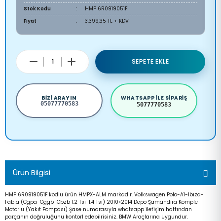
Stok Kodu
HMP 6R0919051F
Fiyat
3.399,35 TL + KDV
SEPETE EKLE
BIZI ARAYIN
WHATSAPP ILE SIPARIŞ
05077770583
5077770583
Ürün Bilgisi
HMP 6R0919051F kodlu ürün HMPX-ALM markadır. Volkswagen Polo-A1-Ibıza-
Fabıa (Cgpa-Cggb-Cbzb 1.2 Tsı-1.4 Tsı) 2010>2014 Depo Şamandıra Komple
Motorlu (Yakıt Pompası) Şase numarasıyla whatsapp iletişim hattından
parçanın doğruluğunu kontorl edebilrisiniz. BMW Araçlarına Uygundur.