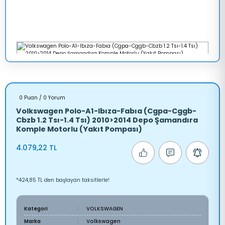
0 Puan / 0 Yorum
Volkswagen Polo-A1-Ibıza-Fabıa (Cgpa-Cggb-
Cbzb 1.2 Tsı-1.4 Tsı) 2010>2014 Depo Şamandıra
Komple Motorlu (Yakıt Pompası)
4.079,22 TL
*424,85 TL den başlayan taksitlerle!
Kategori
VOLKSWAGEN
Marka
Volkswagen