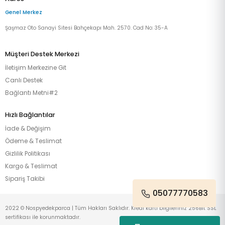
Genel Merkez
Şaşmaz Oto Sanayi Sitesi Bahçekapı Mah. 2570. Cad No: 35-A
Müşteri Destek Merkezi
İletişim Merkezine Git
Canlı Destek
Bağlantı Metni#2
Hızlı Bağlantılar
İade & Değişim
Ödeme & Teslimat
Gizlilik Politikası
Kargo & Teslimat
Sipariş Takibi
05077770583
2022 © Nospyedekparca | Tüm Hakları Saklıdır. Kredi kartı bilgileriniz 256Bit SSL
sertifikası ile korunmaktadır.