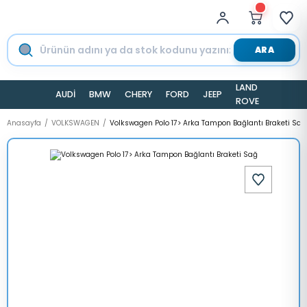
ARA
LAND
AUDİ
BMW
CHERY
FORD
JEEP
TESLA
ROVER
Anasayfa
VOLKSWAGEN
Volkswagen Polo 17> Arka Tampon Bağlantı Braketi Sağ