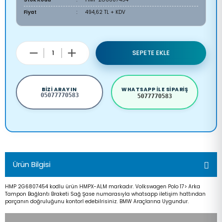
Fiyat
494,62 TL + KDV
SEPETE EKLE
BIZI ARAYIN
WHATSAPP ILE SIPARIŞ
05077770583
5077770583
Ürün Bilgisi
HMP 2G6807454 kodlu ürün HMPX-ALM markadır. Volkswagen Polo 17> Arka
Tampon Bağlantı Braketi Sağ Şase numarasıyla whatsapp iletişim hattından
parçanın doğruluğunu kontorl edebilrisiniz. BMW Araçlarına Uygundur.