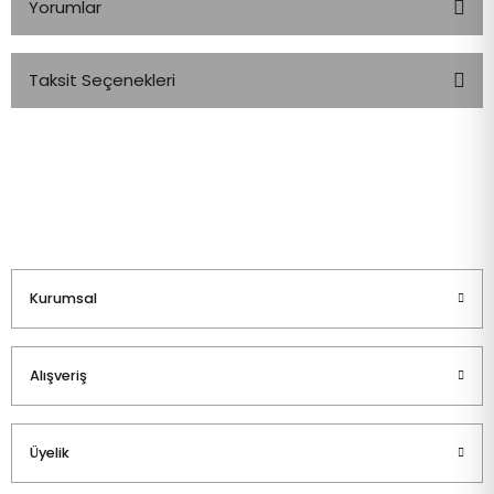
Yorumlar
Taksit Seçenekleri
Bu ürüne ilk yorumu siz yapın!
Yorum Yaz
Kurumsal
Alışveriş
Üyelik