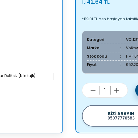
1.142,64 TL
*119,01 TL den başlayan taksitle
Kategori
VOLK
Marka
Volks
Stok Kodu
HMP 6
Fiyat
952,20
BIZI ARAYIN
05077770583