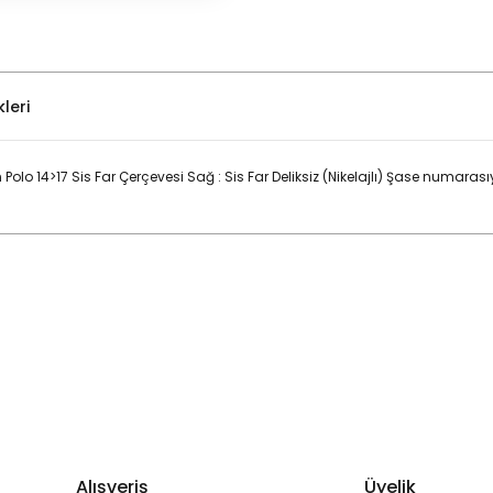
leri
 14>17 Sis Far Çerçevesi Sağ : Sis Far Deliksiz (Nikelajlı) Şase numaras
Bu ürüne ilk yorumu siz yapın!
Yorum Yaz
Alışveriş
Üyelik