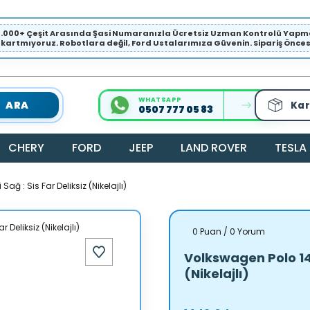
1.000+ Çeşit Arasında Şasi Numaranızla Ücretsiz Uzman Kontrolü Ya
ıkartmıyoruz. Robotlara değil, Ford Ustalarımıza Güvenin. Sipariş Öncesi 
WHATSAPP
ARA
Kar
0507 777 05 83
CHERY
FORD
JEEP
LAND ROVER
TESLA
ağ : Sis Far Deliksiz (Nikelajlı)
0 Puan / 0 Yorum
Volkswagen Polo 14>
(Nikelajlı)