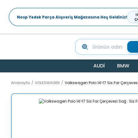
1
Nosp Yedek Parça Alışveriş Mağazasına Hoş Geldiniz!
Ç
AUDİ
BMW
Anasayfa
VOLKSWAGEN
Volkswagen Polo 14>17 Sis Far Çerçevesi S