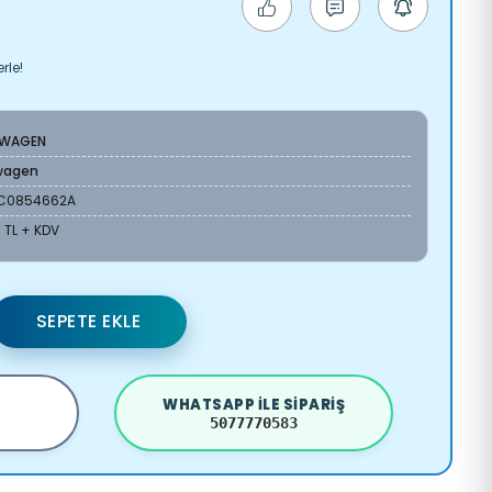
rle!
SWAGEN
wagen
C0854662A
 TL + KDV
SEPETE EKLE
WHATSAPP ILE SIPARIŞ
5077770583