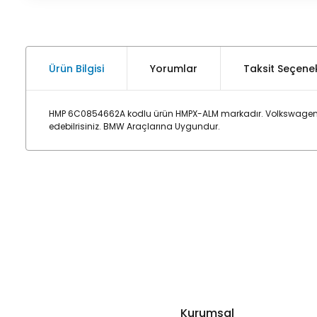
Ürün Bilgisi
Yorumlar
Taksit Seçenek
HMP 6C0854662A kodlu ürün HMPX-ALM markadır. Volkswagen Polo
edebilrisiniz. BMW Araçlarına Uygundur.
Kurumsal