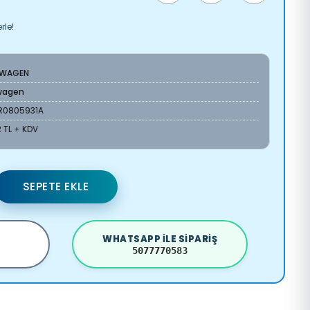
rle!
SWAGEN
wagen
R0805931A
 TL + KDV
SEPETE EKLE
WHATSAPP ILE SIPARIŞ
5077770583