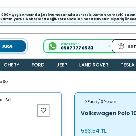
1.000+ Çeşit Arasında Şasi Numaranızla Ücretsiz Uzman Kontrolü Ya
ıkartmıyoruz. Robotlara değil, Ford Ustalarımıza Güvenin. Sipariş Öncesi 
WHATSAPP
ARA
Kar
0507 777 05 83
CHERY
FORD
JEEP
LAND ROVER
TESLA
ı Sol
0 Puan / 0 Yorum
Volkswagen Polo 10
593,54 TL