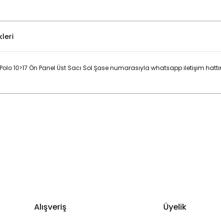
leri
o 10>17 Ön Panel Üst Sacı Sol Şase numarasıyla whatsapp iletişim hattı
Bu ürüne ilk yorumu siz yapın!
Yorum Yaz
Alışveriş
Üyelik