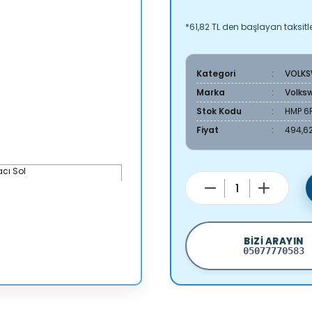
*61,82 TL den başlayan taksitle
Kategori
VOLK
Marka
Volks
Stok Kodu
HMP 6
Fiyat
494,62
BIZI ARAYIN
05077770583