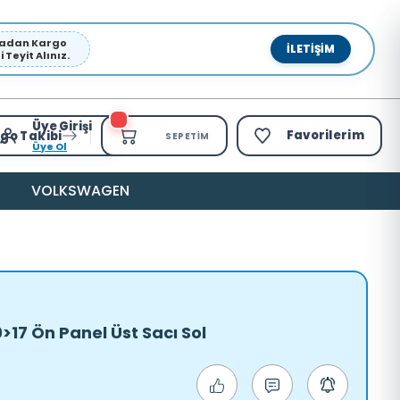
pmadan Kargo
İLETIŞIM
Teyit Alınız.
Üye Girişi
Favorilerim
go Takibi
SEPETIM
Üye Ol
VOLKSWAGEN
>17 Ön Panel Üst Sacı Sol