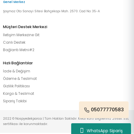
Genel Merkez
Şaşmaz Oto Sanayi Sitesi Bahçekapı Mah. 2570. Cad No: 35-A
Müşteri Destek Merkezi
İletişim Merkezine Git
Canlı Destek
Bağlantı Metni#2
Hızlı Bağlantılar
İade & Değişim
Ödeme & Teslimat
Gizlilik Politikası
Kargo & Teslimat
Sipariş Takibi
05077770583
2022 © Nospyedekparca | Tüm Hakları Saklıdır. Kredi kartı bilgileriniz 256Bit SSL
sertifikası ile korunmaktadır.
WhatsApp Sipariş