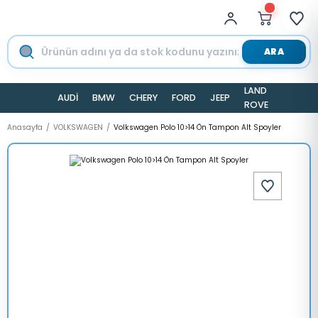
ARA
LAND
AUDİ
BMW
CHERY
FORD
JEEP
TESLA
ROVER
Anasayfa
VOLKSWAGEN
Volkswagen Polo 10>14 Ön Tampon Alt Spoyler