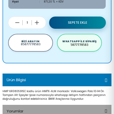
Fiyat
871,20 TL + KDV
SEPETE EKLE
BIZI ARAYIN
WHATSAPP ILE SIPARIŞ
05077770583
5077770583
Ürün Bilgisi
HMP 6R0805915C kodlu ürün HMPX-ALM markadır. Volkswagen Polo 10>14 Ön
Tampon Alt Spoyler Şase numarasıyla whatsapp iletişim hattından parçanın
doğruluğunu kontorl edebilrisiniz. BMW Araçlarına Uygundur.
Yorumlar