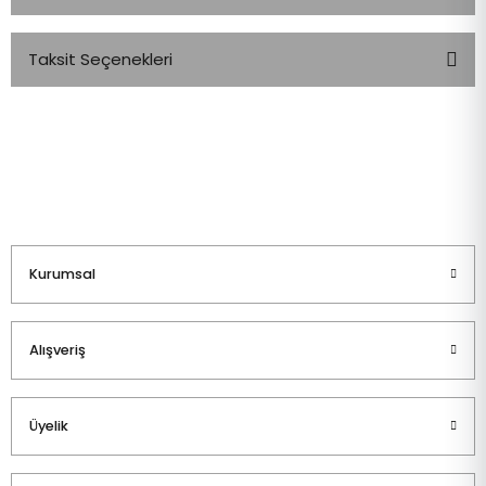
Taksit Seçenekleri
Bu ürüne ilk yorumu siz yapın!
Yorum Yaz
Kurumsal
Alışveriş
Üyelik