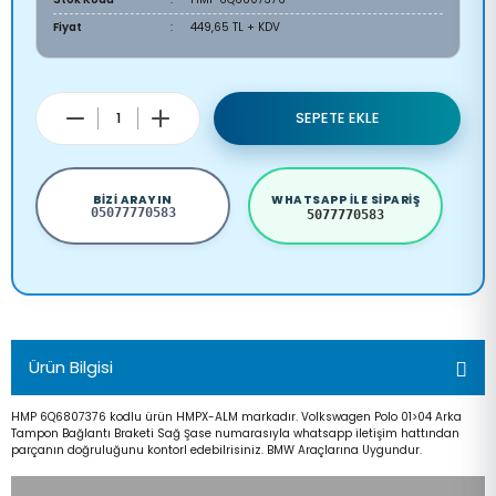
Fiyat
449,65 TL + KDV
SEPETE EKLE
BIZI ARAYIN
WHATSAPP ILE SIPARIŞ
05077770583
5077770583
Ürün Bilgisi
HMP 6Q6807376 kodlu ürün HMPX-ALM markadır. Volkswagen Polo 01>04 Arka
Tampon Bağlantı Braketi Sağ Şase numarasıyla whatsapp iletişim hattından
parçanın doğruluğunu kontorl edebilrisiniz. BMW Araçlarına Uygundur.