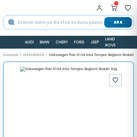
ARA
LAND
AUDİ
BMW
CHERY
FORD
JEEP
TESLA
ROVER
Anasayfa
VOLKSWAGEN
Volkswagen Polo 01>04 Arka Tampon Bağlantı Braketi 