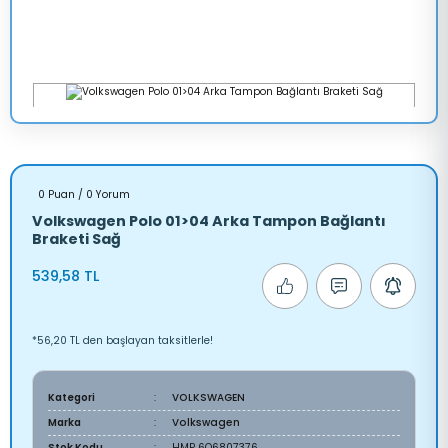
0 Puan / 0 Yorum
Volkswagen Polo 01>04 Arka Tampon Bağlantı
Braketi Sağ
539,58 TL
*56,20 TL den başlayan taksitlerle!
Kategori
VOLKSWAGEN
Marka
Volkswagen
Stok Kodu
HMP 6Q6807376