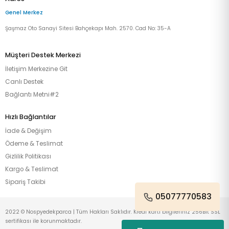
Genel Merkez
Şaşmaz Oto Sanayi Sitesi Bahçekapı Mah. 2570. Cad No: 35-A
Müşteri Destek Merkezi
İletişim Merkezine Git
Canlı Destek
Bağlantı Metni#2
Hızlı Bağlantılar
İade & Değişim
Ödeme & Teslimat
Gizlilik Politikası
Kargo & Teslimat
Sipariş Takibi
05077770583
2022 © Nospyedekparca | Tüm Hakları Saklıdır. Kredi kartı bilgileriniz 256Bit SSL
sertifikası ile korunmaktadır.