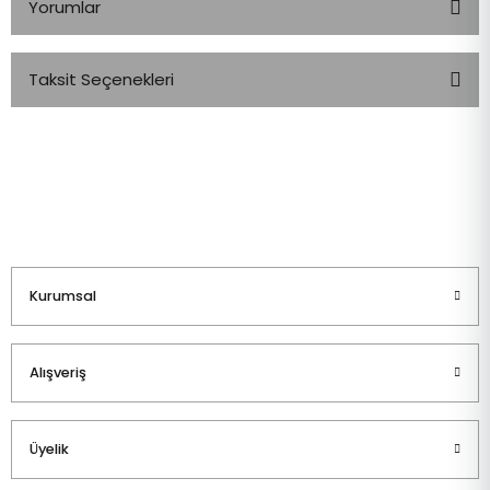
Yorumlar
Taksit Seçenekleri
Bu ürüne ilk yorumu siz yapın!
Yorum Yaz
Kurumsal
Alışveriş
Üyelik