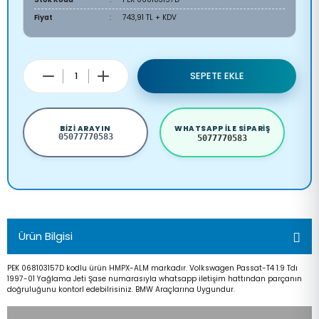
Fiyat
743,91 TL + KDV
SEPETE EKLE
BIZI ARAYIN
WHATSAPP ILE SIPARIŞ
05077770583
5077770583
Ürün Bilgisi
PEK 068103157D kodlu ürün HMPX-ALM markadır. Volkswagen Passat-T4 1.9 Tdı
1997-01 Yağlama Jeti Şase numarasıyla whatsapp iletişim hattından parçanın
doğruluğunu kontorl edebilrisiniz. BMW Araçlarına Uygundur.