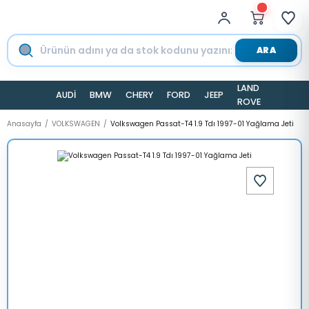
ARA
LAND
AUDİ
BMW
CHERY
FORD
JEEP
TESLA
ROVER
Anasayfa
VOLKSWAGEN
Volkswagen Passat-T4 1.9 Tdı 1997-01 Yağlama Jeti