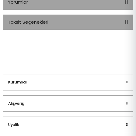
Yorumlar
Taksit Seçenekleri
Bu ürüne ilk yorumu siz yapın!
Yorum Yaz
Kurumsal
Alışveriş
Üyelik