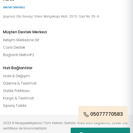
Genel Merkez
Şaşmaz Oto Sanayi Sitesi Bahçekapı Mah. 2570. Cad No: 35-A
Müşteri Destek Merkezi
İletişim Merkezine Git
Canlı Destek
Bağlantı Metni#2
Hızlı Bağlantılar
İade & Değişim
Ödeme & Teslimat
Gizlilik Politikası
Kargo & Teslimat
Sipariş Takibi
05077770583
2022 © Nospyedekparca | Tüm Hakları Saklıdır. Kredi kartı bilgileriniz 256Bit SSL
sertifikası ile korunmaktadır.