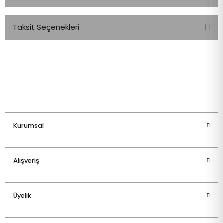
Taksit Seçenekleri
Bu ürüne ilk yorumu siz yapın!
Yorum Yaz
Kurumsal
Alışveriş
Üyelik