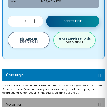
Fiyat
1.405,16 TL + KDV
SEPETE EKLE
BIZI ARAYIN
WHATSAPP ILE SIPARIŞ
05077770583
5077770583
Ürün Bilgisi
HMP 8D0863821S kodlu ürün HMPX-ALM markadır. Volkswagen Passat-A4 97>04
Karter Muhafaza Şase numarasıyla whatsapp iletişim hattından parçanın
doğruluğunu kontorl edebilrisiniz. BMW Araçlarına Uygundur.
Yorumlar