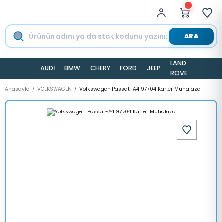
ARA
LAND
AUDİ
BMW
CHERY
FORD
JEEP
TESLA
ROVER
Anasayfa
VOLKSWAGEN
Volkswagen Passat-A4 97>04 Karter Muhafaza