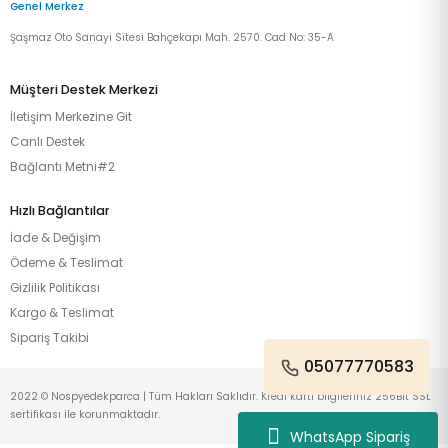
Genel Merkez
Şaşmaz Oto Sanayi Sitesi Bahçekapı Mah. 2570. Cad No: 35-A
Müşteri Destek Merkezi
İletişim Merkezine Git
Canlı Destek
Bağlantı Metni#2
Hızlı Bağlantılar
İade & Değişim
Ödeme & Teslimat
Gizlilik Politikası
Kargo & Teslimat
Sipariş Takibi
05077770583
2022 © Nospyedekparca | Tüm Hakları Saklıdır. Kredi kartı bilgileriniz 256Bit SSL
sertifikası ile korunmaktadır.
WhatsApp Sipariş