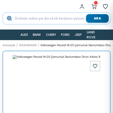
ARA
LAND
AUDİ
BMW
CHERY
FORD
JEEP
TESLA
ROVER
Anasayfa
VOLKSWAGEN
Volkswagen Passat 14>20 Çamurluk Davlumbazı Önün 