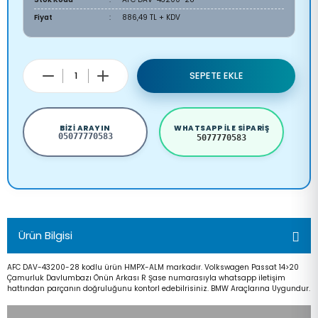
Fiyat
886,49 TL + KDV
SEPETE EKLE
BIZI ARAYIN
WHATSAPP ILE SIPARIŞ
05077770583
5077770583
Ürün Bilgisi
AFC DAV-43200-28 kodlu ürün HMPX-ALM markadır. Volkswagen Passat 14>20
Çamurluk Davlumbazı Önün Arkası R Şase numarasıyla whatsapp iletişim
hattından parçanın doğruluğunu kontorl edebilrisiniz. BMW Araçlarına Uygundur.