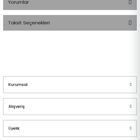
Yorumlar
Taksit Seçenekleri
Bu ürüne ilk yorumu siz yapın!
Yorum Yaz
Kurumsal
Alışveriş
Üyelik