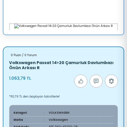
0 Puan / 0 Yorum
Volkswagen Passat 14>20 Çamurluk Davlumbazı
Önün Arkası R
1.063,79 TL
*110,79 TL den başlayan taksitlerle!
Kategori
VOLKSWAGEN
Marka
Volkswagen
Stok Kodu
AFC DAV-43200-28