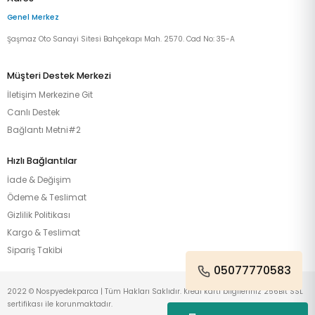
Genel Merkez
Şaşmaz Oto Sanayi Sitesi Bahçekapı Mah. 2570. Cad No: 35-A
Müşteri Destek Merkezi
İletişim Merkezine Git
Canlı Destek
Bağlantı Metni#2
Hızlı Bağlantılar
İade & Değişim
Ödeme & Teslimat
Gizlilik Politikası
Kargo & Teslimat
Sipariş Takibi
05077770583
2022 © Nospyedekparca | Tüm Hakları Saklıdır. Kredi kartı bilgileriniz 256Bit SSL
sertifikası ile korunmaktadır.