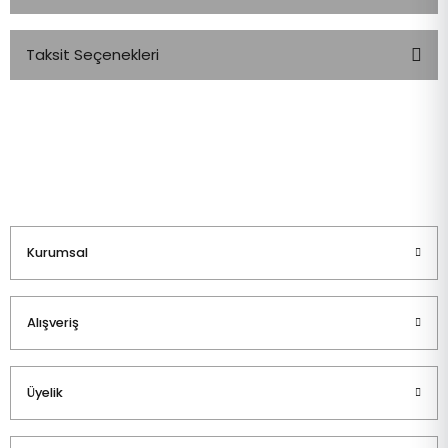
Taksit Seçenekleri
Bu ürüne ilk yorumu siz yapın!
Yorum Yaz
Kurumsal
Alışveriş
Üyelik