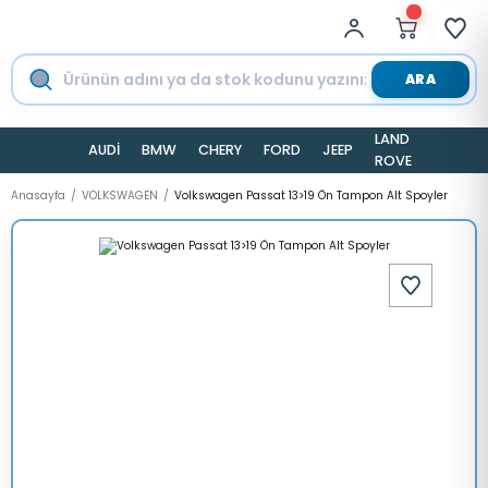
ARA
LAND
AUDİ
BMW
CHERY
FORD
JEEP
TESLA
ROVER
Anasayfa
VOLKSWAGEN
Volkswagen Passat 13>19 Ön Tampon Alt Spoyler