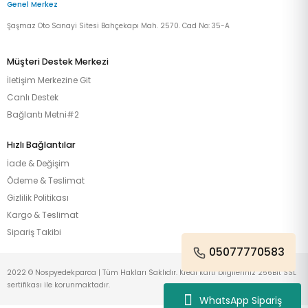
Genel Merkez
Şaşmaz Oto Sanayi Sitesi Bahçekapı Mah. 2570. Cad No: 35-A
Müşteri Destek Merkezi
İletişim Merkezine Git
Canlı Destek
Bağlantı Metni#2
Hızlı Bağlantılar
İade & Değişim
Ödeme & Teslimat
Gizlilik Politikası
Kargo & Teslimat
Sipariş Takibi
05077770583
2022 © Nospyedekparca | Tüm Hakları Saklıdır. Kredi kartı bilgileriniz 256Bit SSL
sertifikası ile korunmaktadır.
WhatsApp Sipariş