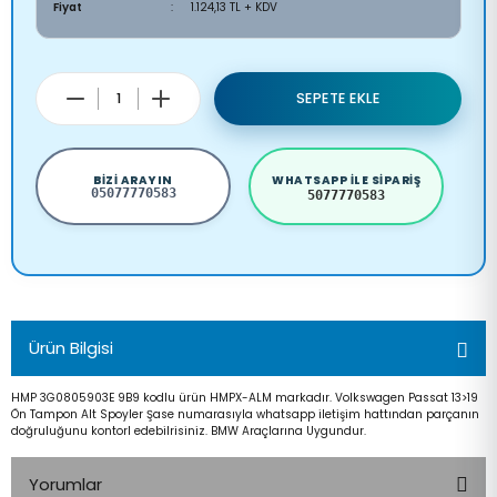
Fiyat
1.124,13 TL + KDV
SEPETE EKLE
BIZI ARAYIN
WHATSAPP ILE SIPARIŞ
05077770583
5077770583
Ürün Bilgisi
HMP 3G0805903E 9B9 kodlu ürün HMPX-ALM markadır. Volkswagen Passat 13>19
Ön Tampon Alt Spoyler Şase numarasıyla whatsapp iletişim hattından parçanın
doğruluğunu kontorl edebilrisiniz. BMW Araçlarına Uygundur.
Yorumlar