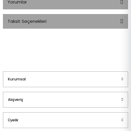
Yorumlar
Taksit Seçenekleri
Bu ürüne ilk yorumu siz yapın!
Yorum Yaz
Kurumsal
Alışveriş
Üyelik