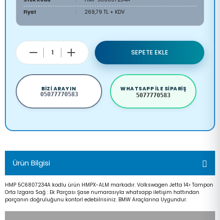
Fiyat
269,79 TL + KDV
SEPETE EKLE
BIZI ARAYIN
WHATSAPP ILE SIPARIŞ
05077770583
5077770583
Ürün Bilgisi
HMP 5C6807234A kodlu ürün HMPX-ALM markadır. Volkswagen Jetta 14> Tampon
Orta Izgara Sağ : Ek Parçası Şase numarasıyla whatsapp iletişim hattından
parçanın doğruluğunu kontorl edebilrisiniz. BMW Araçlarına Uygundur.