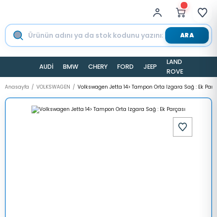
ARA
LAND
AUDİ
BMW
CHERY
FORD
JEEP
TESLA
ROVER
Anasayfa
VOLKSWAGEN
Volkswagen Jetta 14> Tampon Orta Izgara Sağ : Ek Parç