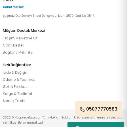
Genel Merkez
Şaşmaz Oto Sanayi Sitesi Bahçekapı Mah. 2570. Cad No: 35-A
Müşteri Destek Merkezi
İletişim Merkezine Git
Canlı Destek
Bağlantı Metni#2
Hızlı Bağlantılar
İade & Değişim
Ödeme & Teslimat
Gizlilik Politikası
Kargo & Teslimat
Sipariş Takibi
05077770583
2022 © Nospyedekparca | Tüm Hakları Saklıdır. Kredi kartı bilgileriniz 256Bit SSL
sertifikası ile korunmaktadır.