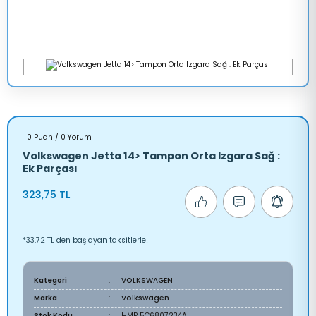
0 Puan / 0 Yorum
Volkswagen Jetta 14> Tampon Orta Izgara Sağ :
Ek Parçası
323,75 TL
*33,72 TL den başlayan taksitlerle!
Kategori
VOLKSWAGEN
Marka
Volkswagen
Stok Kodu
HMP 5C6807234A