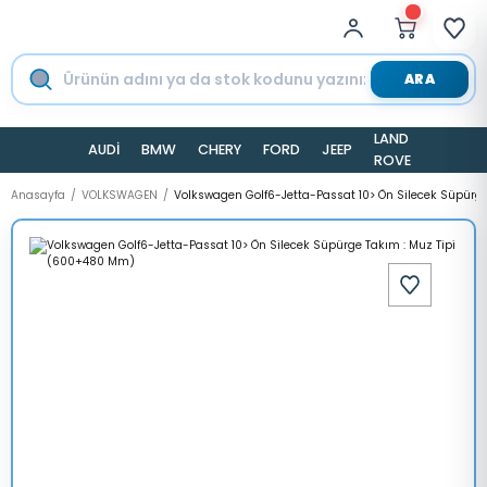
ARA
LAND
AUDİ
BMW
CHERY
FORD
JEEP
TESLA
ROVER
Anasayfa
VOLKSWAGEN
Volkswagen Golf6-Jetta-Passat 10> Ön Silecek Süpürg