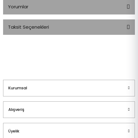
Yorumlar
Taksit Seçenekleri
Bu ürüne ilk yorumu siz yapın!
Yorum Yaz
Kurumsal
Alışveriş
Üyelik