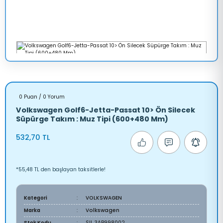
0 Puan / 0 Yorum
Volkswagen Golf6-Jetta-Passat 10> Ön Silecek
Süpürge Takım : Muz Tipi (600+480 Mm)
532,70 TL
*55,48 TL den başlayan taksitlerle!
Kategori
VOLKSWAGEN
Marka
Volkswagen
Stok Kodu
SIL 3AB998002