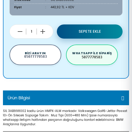
Fiyat
443,92 TL + KDV
SEPETE EKLE
BIZI ARAYIN
WHATSAPP ILE SIPARIŞ
05077770583
5077770583
Ürün Bilgisi
SIL 3AB998002 kodlu ürün HMPX-ALM markadır. Volkswagen Golf6-Jetta-Passat
10> Ön Silecek Süpürge Takım : Muz Tipi (600+480 Mm) Şase numarasıyla
whatsapp iletişim hattından parçanın doğruluğunu kontorl edebilrisiniz. BMW
Araçlarına Uygundur.