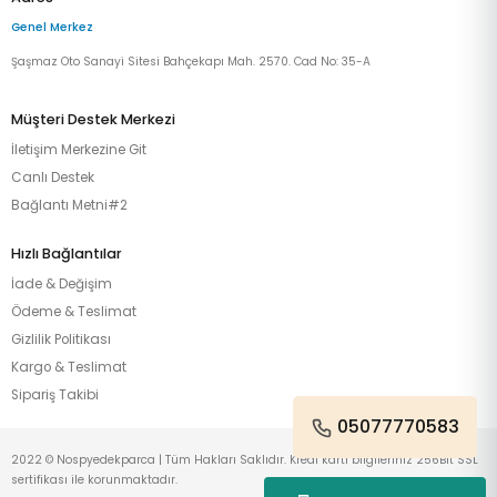
Genel Merkez
Şaşmaz Oto Sanayi Sitesi Bahçekapı Mah. 2570. Cad No: 35-A
Müşteri Destek Merkezi
İletişim Merkezine Git
Canlı Destek
Bağlantı Metni#2
Hızlı Bağlantılar
İade & Değişim
Ödeme & Teslimat
Gizlilik Politikası
Kargo & Teslimat
Sipariş Takibi
05077770583
2022 © Nospyedekparca | Tüm Hakları Saklıdır. Kredi kartı bilgileriniz 256Bit SSL
sertifikası ile korunmaktadır.