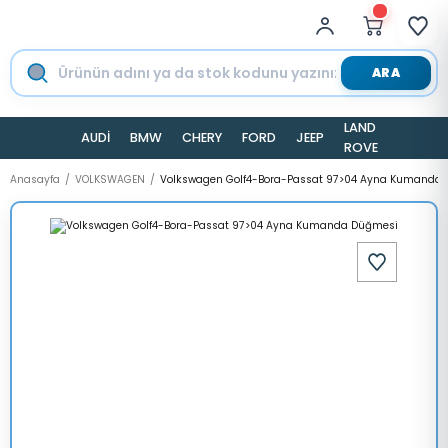
ARA
LAND
AUDİ
BMW
CHERY
FORD
JEEP
TESLA
ROVER
Anasayfa
VOLKSWAGEN
Volkswagen Golf4-Bora-Passat 97>04 Ayna Kumanda