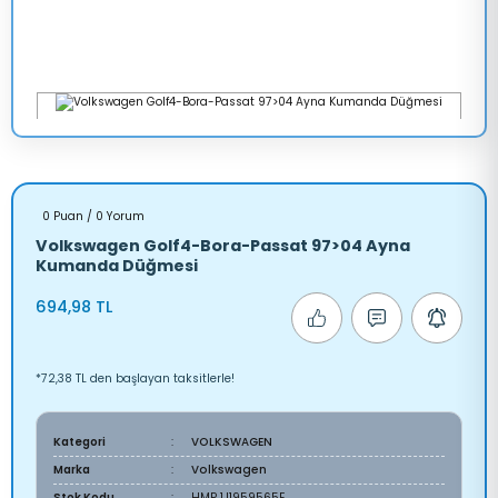
0 Puan / 0 Yorum
Volkswagen Golf4-Bora-Passat 97>04 Ayna
Kumanda Düğmesi
694,98 TL
*72,38 TL den başlayan taksitlerle!
Kategori
VOLKSWAGEN
Marka
Volkswagen
Stok Kodu
HMP 1J1959565E