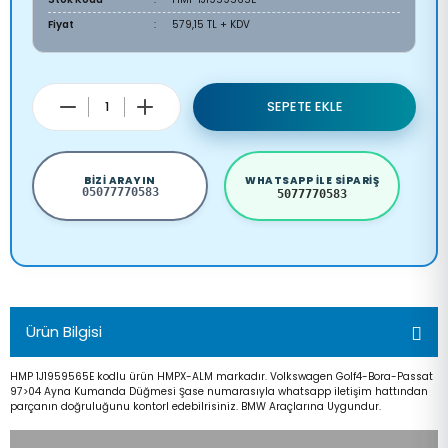
Fiyat
579,15 TL + KDV
SEPETE EKLE
BIZI ARAYIN
WHATSAPP ILE SIPARIŞ
05077770583
5077770583
Ürün Bilgisi
HMP 1J1959565E kodlu ürün HMPX-ALM markadır. Volkswagen Golf4-Bora-Passat
97>04 Ayna Kumanda Düğmesi Şase numarasıyla whatsapp iletişim hattından
parçanın doğruluğunu kontorl edebilrisiniz. BMW Araçlarına Uygundur.