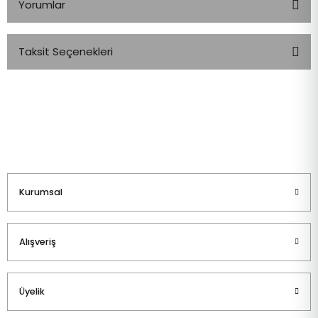
Yorumlar
Taksit Seçenekleri
Bu ürüne ilk yorumu siz yapın!
Yorum Yaz
Kurumsal
Alışveriş
Üyelik