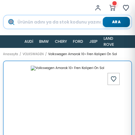
ARA
LAND
AUDİ
BMW
CHERY
FORD
JEEP
TESLA
ROVER
Anasayfa
VOLKSWAGEN
Volkswagen Amarok 10> Fren Kaliperi Ön Sol