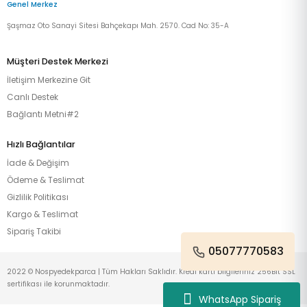
Genel Merkez
Şaşmaz Oto Sanayi Sitesi Bahçekapı Mah. 2570. Cad No: 35-A
Müşteri Destek Merkezi
İletişim Merkezine Git
Canlı Destek
Bağlantı Metni#2
Hızlı Bağlantılar
İade & Değişim
Ödeme & Teslimat
Gizlilik Politikası
Kargo & Teslimat
Sipariş Takibi
05077770583
2022 © Nospyedekparca | Tüm Hakları Saklıdır. Kredi kartı bilgileriniz 256Bit SSL
sertifikası ile korunmaktadır.
WhatsApp Sipariş