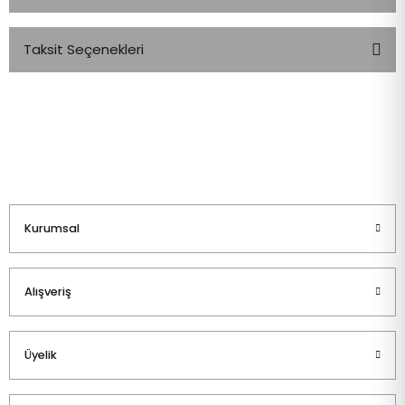
Taksit Seçenekleri
Bu ürüne ilk yorumu siz yapın!
Yorum Yaz
Kurumsal
Alışveriş
Üyelik