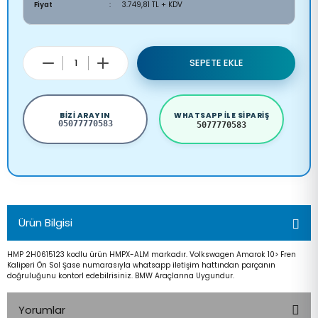
Fiyat
3.749,81 TL + KDV
SEPETE EKLE
BIZI ARAYIN
WHATSAPP ILE SIPARIŞ
05077770583
5077770583
Ürün Bilgisi
HMP 2H0615123 kodlu ürün HMPX-ALM markadır. Volkswagen Amarok 10> Fren
Kaliperi Ön Sol Şase numarasıyla whatsapp iletişim hattından parçanın
doğruluğunu kontorl edebilrisiniz. BMW Araçlarına Uygundur.
Yorumlar