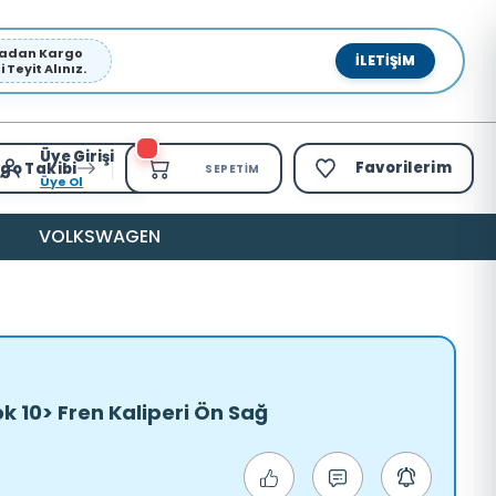
pmadan Kargo
İLETIŞIM
Teyit Alınız.
Üye Girişi
Favorilerim
go Takibi
SEPETIM
Üye Ol
VOLKSWAGEN
10> Fren Kaliperi Ön Sağ