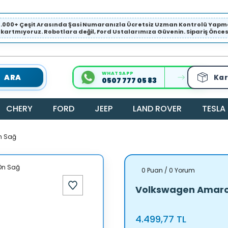
1.000+ Çeşit Arasında Şasi Numaranızla Ücretsiz Uzman Kontrolü Ya
ıkartmıyoruz. Robotlara değil, Ford Ustalarımıza Güvenin. Sipariş Öncesi 
WHATSAPP
ARA
Kar
0507 777 05 83
CHERY
FORD
JEEP
LAND ROVER
TESLA
n Sağ
0 Puan / 0 Yorum
Volkswagen Amarok 
4.499,77 TL