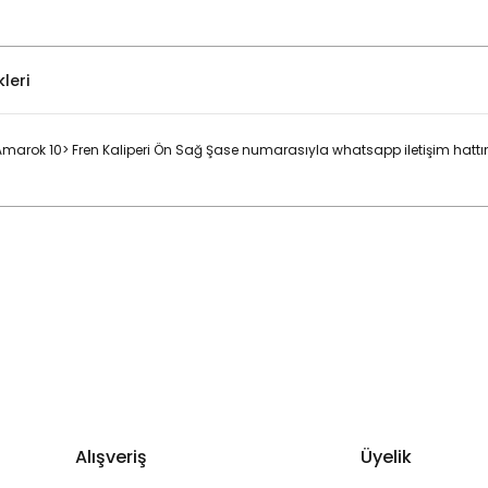
leri
rok 10> Fren Kaliperi Ön Sağ Şase numarasıyla whatsapp iletişim hattı
Bu ürüne ilk yorumu siz yapın!
Yorum Yaz
Alışveriş
Üyelik