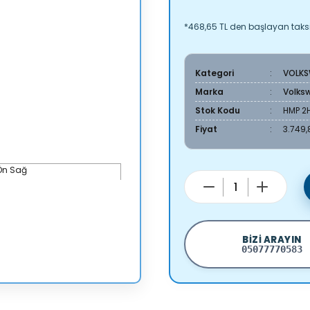
*468,65 TL den başlayan taksit
Kategori
VOLK
Marka
Volks
Stok Kodu
HMP 2
Fiyat
3.749,
BIZI ARAYIN
05077770583