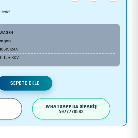
lerle!
SWAGEN
wagen
H0615124A
81 TL + KDV
SEPETE EKLE
WHATSAPP ILE SIPARIŞ
5077770583