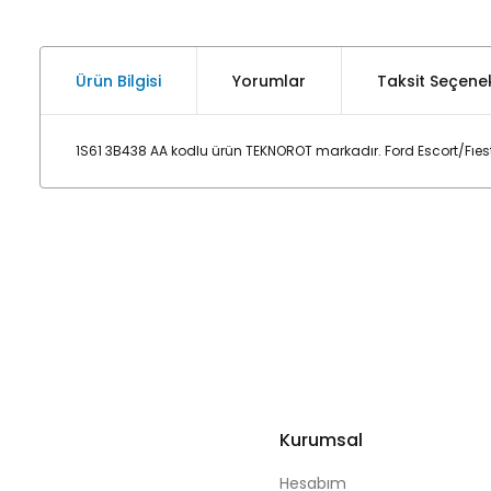
Ürün Bilgisi
Yorumlar
Taksit Seçenek
1S61 3B438 AA kodlu ürün TEKNOROT markadır. Ford Escort/Fıes
Kurumsal
Hesabım