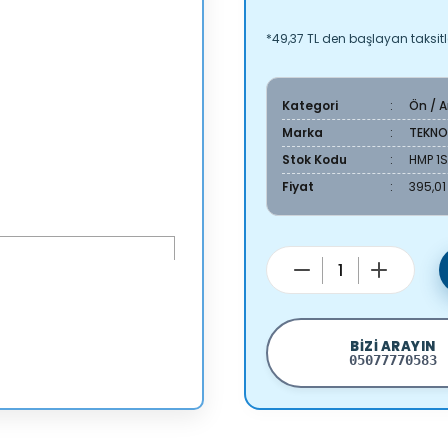
*49,37 TL den başlayan taksitle
Kategori
Ön / 
Marka
TEKN
Stok Kodu
HMP 1
Fiyat
395,01
BIZI ARAYIN
05077770583