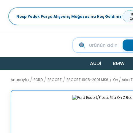
1
Nosp Yedek Parça Alışveriş Mağazasına Hoş Geldiniz!
Ç
AUDİ
BMW
Anasayfa
FORD
ESCORT
ESCORT 1995-2001 MK6
Ön / Arka 