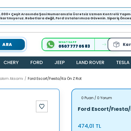
1.000+ Çeşit Arasında Şasi Numaranızla Ücretsiz Uzman Kontrolü Ya
ıkartmıyoruz. Robotlara değil, Ford Ustalarımıza Güvenin. Sipariş Öncesi 
WHATSAPP
ARA
Kar
0507 777 05 83
CHERY
FORD
JEEP
LAND ROVER
TESLA
Takım Aksamı
Ford Escort/Fıesta/Ka Ön Z Rot
0 Puan / 0 Yorum
Ford Escort/Fıesta/
474,01 TL