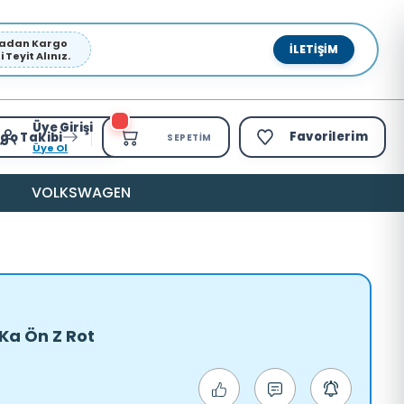
pmadan Kargo
İLETIŞIM
Teyit Alınız.
Üye Girişi
Favorilerim
go Takibi
SEPETIM
Üye Ol
VOLKSWAGEN
Ka Ön Z Rot