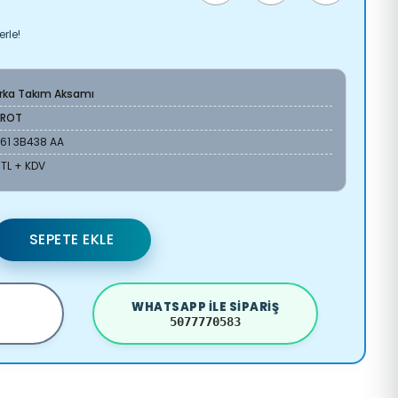
rle!
Arka Takım Aksamı
OROT
S61 3B438 AA
 TL + KDV
SEPETE EKLE
WHATSAPP ILE SIPARIŞ
5077770583