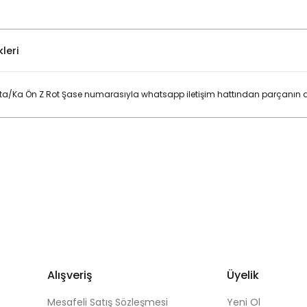
leri
ta/Ka Ön Z Rot Şase numarasıyla whatsapp iletişim hattından parçanın do
Bu ürüne ilk yorumu siz yapın!
Yorum Yaz
Alışveriş
Üyelik
Mesafeli Satış Sözleşmesi
Yeni Ol