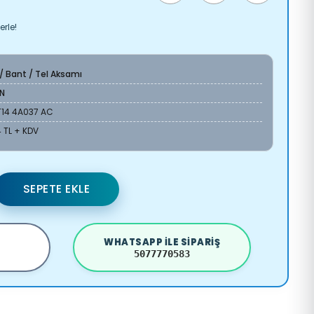
erle!
 / Bant / Tel Aksamı
N
T14 4A037 AC
 TL + KDV
SEPETE EKLE
WHATSAPP ILE SIPARIŞ
5077770583