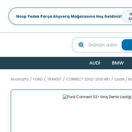
1
Nosp Yedek Parça Alışveriş Mağazasına Hoş Geldiniz!
Ç
AUDİ
BMW
Anasayfa
FORD
TRANSİT
CONNECT 2002-2013 MK1
Lastik / B