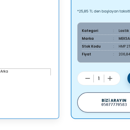
*25,85 TL den başlayan taksitl
Kategori
Lastik
Marka
MEKSA
Stok Kodu
HMP 2
Fiyat
206,84
BIZI ARAYIN
05077770583