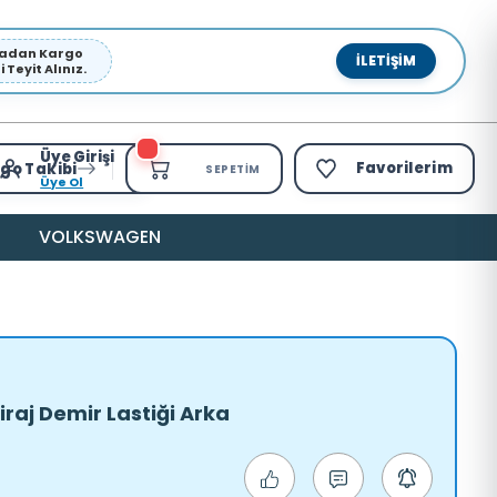
pmadan Kargo
İLETIŞIM
Teyit Alınız.
Üye Girişi
Favorilerim
go Takibi
SEPETIM
Üye Ol
VOLKSWAGEN
raj Demir Lastiği Arka