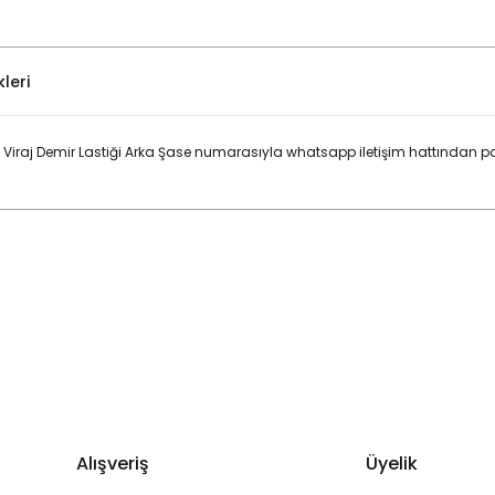
leri
iraj Demir Lastiği Arka Şase numarasıyla whatsapp iletişim hattından pa
Bu ürüne ilk yorumu siz yapın!
Yorum Yaz
Alışveriş
Üyelik