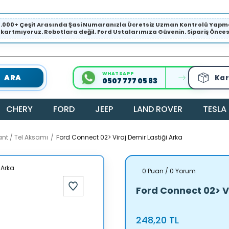
1.000+ Çeşit Arasında Şasi Numaranızla Ücretsiz Uzman Kontrolü Ya
ıkartmıyoruz. Robotlara değil, Ford Ustalarımıza Güvenin. Sipariş Öncesi 
WHATSAPP
ARA
Kar
0507 777 05 83
CHERY
FORD
JEEP
LAND ROVER
TESLA
ant / Tel Aksamı
Ford Connect 02> Viraj Demir Lastiği Arka
0 Puan / 0 Yorum
Ford Connect 02> Vi
248,20 TL