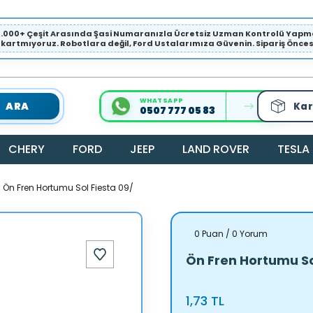
1.000+ Çeşit Arasında Şasi Numaranızla Ücretsiz Uzman Kontrolü Ya
ıkartmıyoruz. Robotlara değil, Ford Ustalarımıza Güvenin. Sipariş Öncesi 
WHATSAPP
ARA
Kar
0507 777 05 83
CHERY
FORD
JEEP
LAND ROVER
TESLA
Ön Fren Hortumu Sol Fiesta 09/
0 Puan / 0 Yorum
Ön Fren Hortumu So
1,73 TL