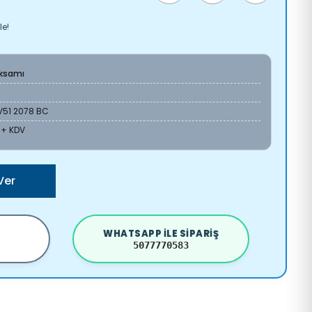
le!
Aksamı
V51 2078 BC
L + KDV
Ver
WHATSAPP ILE SIPARIŞ
5077770583