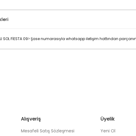
leri
 SOL FİESTA 09> Şase numarasıyla whatsapp iletişim hattından parçanın d
Bu ürüne ilk yorumu siz yapın!
Yorum Yaz
Alışveriş
Üyelik
Mesafeli Satış Sözleşmesi
Yeni Ol