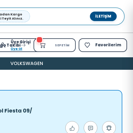
pmadan Kargo
İLETIŞIM
Teyit Alınız.
Üye Girişi
Favorilerim
go Takibi
SEPETIM
Üye Ol
VOLKSWAGEN
l Fiesta 09/