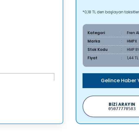
*0,18 TL den başlayan taksitler
Kategori
Fren 
Marka
HMPX
Stok Kodu
HMP 8
Fiyat
1,44 T
Gelince Haber 
BIZI ARAYIN
05077770583