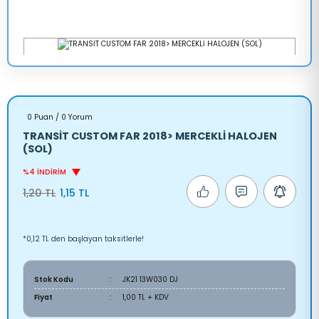
0 Puan / 0 Yorum
TRANSİT CUSTOM FAR 2018> MERCEKLİ HALOJEN
(SOL)
%4 İNDİRİM
1,20 TL
1,15 TL
*0,12 TL den başlayan taksitlerle!
Stok Kodu
JK21 13W030 DJ
Fiyat
1,00 TL + KDV