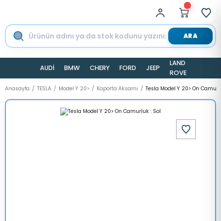
ARA
LAND
AUDİ
BMW
CHERY
FORD
JEEP
TESLA
ROVER
Anasayfa
TESLA
Model Y 20>
Kaporta Aksamı
Tesla Model Y 20> On Camurlu