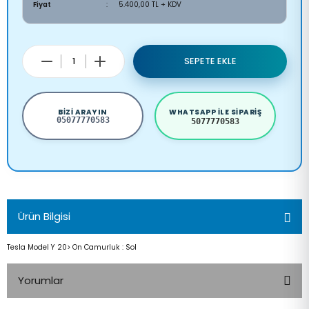
Fiyat
5.400,00 TL + KDV
SEPETE EKLE
BIZI ARAYIN
WHATSAPP ILE SIPARIŞ
05077770583
5077770583
Ürün Bilgisi
Tesla Model Y 20> On Camurluk : Sol
Yorumlar