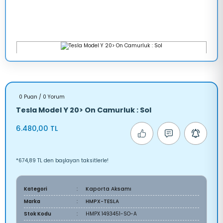
0 Puan / 0 Yorum
Tesla Model Y 20> On Camurluk : Sol
6.480,00 TL
*674,89 TL den başlayan taksitlerle!
Kategori
Kaporta Aksamı
Marka
HMPX-TESLA
Stok Kodu
HMPX 1493451-SO-A