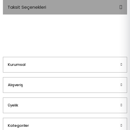
Taksit Seçenekleri
Bu ürüne ilk yorumu siz yapın!
Yorum Yaz
Kurumsal
Alışveriş
Üyelik
Kategoriler