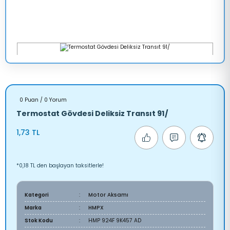
0 Puan / 0 Yorum
Termostat Gövdesi Deliksiz Transıt 91/
1,73 TL
*0,18 TL den başlayan taksitlerle!
Kategori
Motor Aksamı
Marka
HMPX
Stok Kodu
HMP 924F 9K457 AD