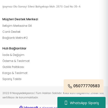
Şaşmaz Oto Sanayi Sitesi Bahçekapı Mah. 2570. Cad No: 35-A
Müşteri Destek Merkezi
İletişim Merkezine Git
Canlı Destek
Bağlantı Metni#2
Hızlı Bağlantılar
İade & Değişim
Ödeme & Teslimat
Gizlilik Politikası
Kargo & Teslimat
Sipariş Takibi
05077770583
2022 © Nospyedekparca | Tüm Hakları Saklıdır. Kredi kartı bilgileriniz 256Bit SSL
sertifikası ile korunmaktadır.
WhatsApp Sipariş
ideasoft
ile