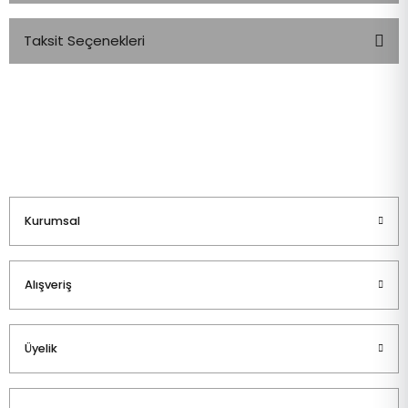
Taksit Seçenekleri
Bu ürüne ilk yorumu siz yapın!
Yorum Yaz
Kurumsal
Alışveriş
Üyelik