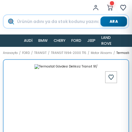
ARA
LAND
AUDİ
BMW
CHERY
FORD
JEEP
TESLA
ROVER
Anasayfa
FORD
TRANSİT
TRANSİT 1994-2000 T15
Motor Aksamı
Termostat 