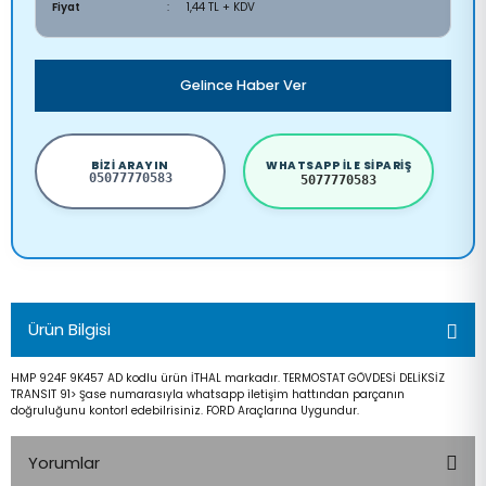
Fiyat
1,44 TL + KDV
Gelince Haber Ver
BIZI ARAYIN
WHATSAPP ILE SIPARIŞ
05077770583
5077770583
Ürün Bilgisi
HMP 924F 9K457 AD kodlu ürün İTHAL markadır. TERMOSTAT GÖVDESİ DELİKSİZ
TRANSIT 91> Şase numarasıyla whatsapp iletişim hattından parçanın
doğruluğunu kontorl edebilrisiniz. FORD Araçlarına Uygundur.
Yorumlar