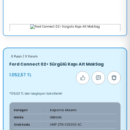
0 Puan / 0 Yorum
Ford Connect 02> Sürgülü Kapı Alt MakSag
1.052,57 TL
*109,63 TL den başlayan taksitlerle!
Kategori
Kaporta Aksamı
Marka
GİBSAN
Stok Kodu
HMP 2T14 V25000 AC