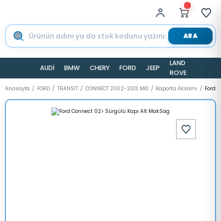
ARA
LAND
AUDİ
BMW
CHERY
FORD
JEEP
TESLA
ROVER
Anasayfa
FORD
TRANSİT
CONNECT 2002-2013 MK1
Kaporta Aksamı
Ford 