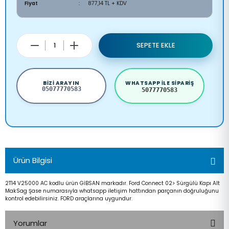
Fiyat
877,14 TL + KDV
SEPETE EKLE
BIZI ARAYIN
WHATSAPP ILE SIPARIŞ
05077770583
5077770583
Ürün Bilgisi
2T14 V25000 AC kodlu ürün GİBSAN markadır. Ford Connect 02> Sürgülü Kapı Alt
MakSag Şase numarasıyla whatsapp iletişim hattından parçanın doğruluğunu
kontrol edebilirsiniz. FORD araçlarına uygundur.
Yorumlar