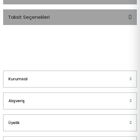
Taksit Seçenekleri
Bu ürüne ilk yorumu siz yapın!
Yorum Yaz
Kurumsal
Alışveriş
Üyelik