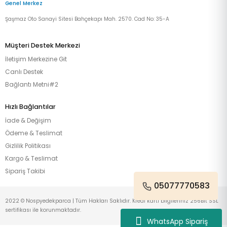
Genel Merkez
Şaşmaz Oto Sanayi Sitesi Bahçekapı Mah. 2570. Cad No: 35-A
Müşteri Destek Merkezi
İletişim Merkezine Git
Canlı Destek
Bağlantı Metni#2
Hızlı Bağlantılar
İade & Değişim
Ödeme & Teslimat
Gizlilik Politikası
Kargo & Teslimat
Sipariş Takibi
05077770583
2022 © Nospyedekparca | Tüm Hakları Saklıdır. Kredi kartı bilgileriniz 256Bit SSL
sertifikası ile korunmaktadır.
WhatsApp Sipariş