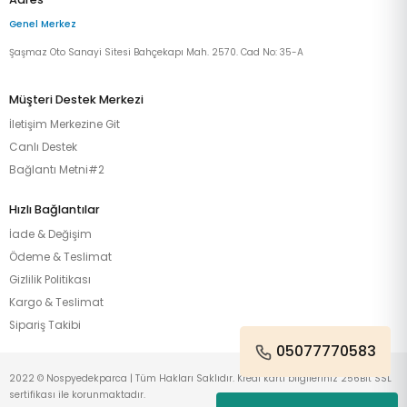
Genel Merkez
Şaşmaz Oto Sanayi Sitesi Bahçekapı Mah. 2570. Cad No: 35-A
Müşteri Destek Merkezi
İletişim Merkezine Git
Canlı Destek
Bağlantı Metni#2
Hızlı Bağlantılar
İade & Değişim
Ödeme & Teslimat
Gizlilik Politikası
Kargo & Teslimat
Sipariş Takibi
05077770583
2022 © Nospyedekparca | Tüm Hakları Saklıdır. Kredi kartı bilgileriniz 256Bit SSL
sertifikası ile korunmaktadır.