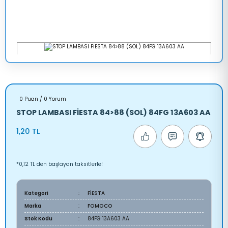
0 Puan / 0 Yorum
STOP LAMBASI FİESTA 84>88 (SOL) 84FG 13A603 AA
1,20 TL
*0,12 TL den başlayan taksitlerle!
Kategori
FİESTA
Marka
FOMOCO
Stok Kodu
84FG 13A603 AA