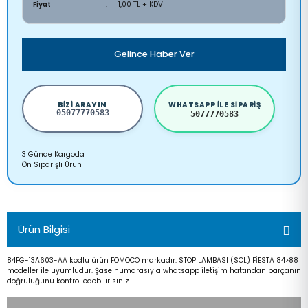
Fiyat
1,00 TL + KDV
Gelince Haber Ver
BIZI ARAYIN
WHATSAPP ILE SIPARIŞ
05077770583
5077770583
3 Günde Kargoda
Ön Siparişli Ürün
Ürün Bilgisi
84FG-13A603-AA kodlu ürün FOMOCO markadır. STOP LAMBASI (SOL) FİESTA 84>88
modeller ile uyumludur. Şase numarasıyla whatsapp iletişim hattından parçanın
doğruluğunu kontrol edebilirisiniz.