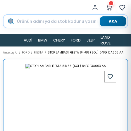
ARA
LAND
AUDİ
BMW
CHERY
FORD
JEEP
TESLA
ROVER
Anasayfa
FORD
FİESTA
STOP LAMBASI FİESTA 84>88 (SOL) 84FG 13A603 AA