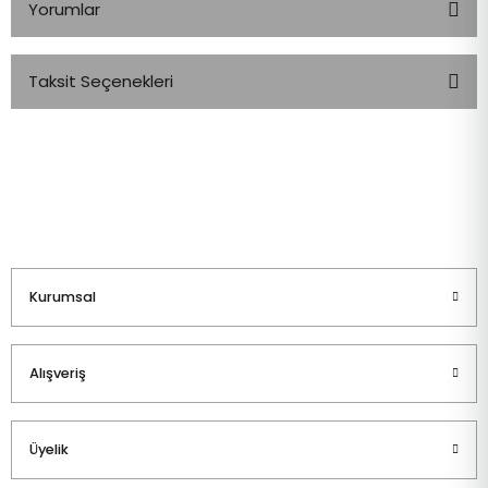
Yorumlar
Taksit Seçenekleri
Bu ürüne ilk yorumu siz yapın!
Yorum Yaz
Kurumsal
Alışveriş
Üyelik