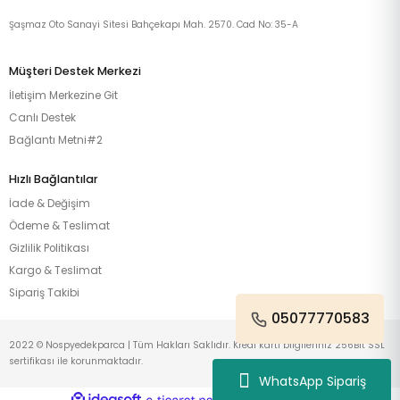
Şaşmaz Oto Sanayi Sitesi Bahçekapı Mah. 2570. Cad No: 35-A
Müşteri Destek Merkezi
İletişim Merkezine Git
Canlı Destek
Bağlantı Metni#2
Hızlı Bağlantılar
İade & Değişim
Ödeme & Teslimat
Gizlilik Politikası
Kargo & Teslimat
Sipariş Takibi
05077770583
2022 © Nospyedekparca | Tüm Hakları Saklıdır. Kredi kartı bilgileriniz 256Bit SSL
sertifikası ile korunmaktadır.
WhatsApp Sipariş
ideasoft
ile