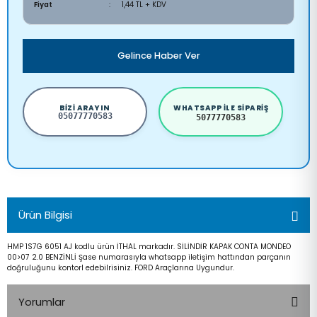
Fiyat
1,44 TL + KDV
Gelince Haber Ver
BIZI ARAYIN
WHATSAPP ILE SIPARIŞ
05077770583
5077770583
Ürün Bilgisi
HMP 1S7G 6051 AJ kodlu ürün İTHAL markadır. SİLİNDİR KAPAK CONTA MONDEO
00>07 2.0 BENZİNLİ Şase numarasıyla whatsapp iletişim hattından parçanın
doğruluğunu kontorl edebilrisiniz. FORD Araçlarına Uygundur.
Yorumlar