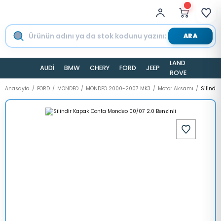
ARA
LAND
AUDİ
BMW
CHERY
FORD
JEEP
TESLA
ROVER
Anasayfa
FORD
MONDEO
MONDEO 2000-2007 MK3
Motor Aksamı
Silindi