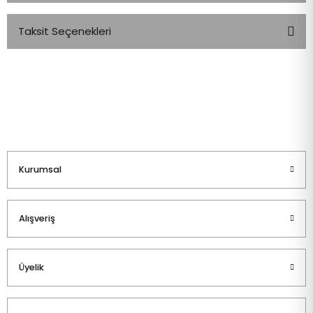
Taksit Seçenekleri
Bu ürüne ilk yorumu siz yapın!
Yorum Yaz
Kurumsal
Alışveriş
Üyelik