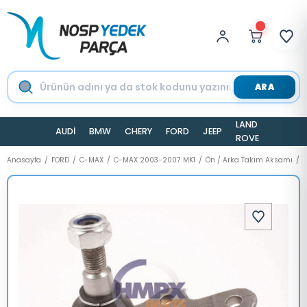
ARA
LAND
AUDİ
BMW
CHERY
FORD
JEEP
TESLA
ROVER
Anasayfa
FORD
C-MAX
C-MAX 2003-2007 MK1
Ön / Arka Takım Aksamı
R