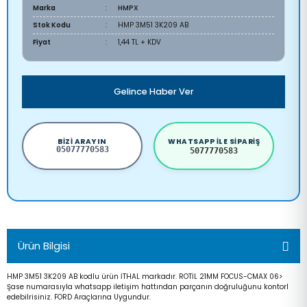
Marka
HMPX
Stok Kodu
HMP 3M51 3K209 AB
Fiyat
1,44 TL + KDV
Gelince Haber Ver
BIZI ARAYIN
WHATSAPP ILE SIPARIŞ
05077770583
5077770583
Ürün Bilgisi
HMP 3M51 3K209 AB kodlu ürün İTHAL markadır. ROTİL 21MM FOCUS-CMAX 06>
Şase numarasıyla whatsapp iletişim hattından parçanın doğruluğunu kontorl
edebilrisiniz. FORD Araçlarına Uygundur.