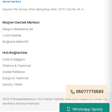
Genel Merkez
Şaşmaz Oto Sanayi Sitesi Bahçekapı Mah. 2570. Cad No: 35-A
Müşteri Destek Merkezi
İletişim Merkezine Git
Canlı Destek
Bağlantı Metni#2
Hızlı Bağlantılar
İade & Değişim
Ödeme & Teslimat
Gizlilik Politikası
Kargo & Teslimat
Sipariş Takibi
05077770583
2022 © Nospyedekparca | Tüm Hakları Saklıdır. Kredi kartı bilgileriniz 256Bit SSL
sertifikası ile korunmaktadır.
WhatsApp Sipariş