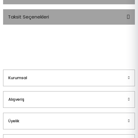
Taksit Seçenekleri
Bu ürüne ilk yorumu siz yapın!
Yorum Yaz
Kurumsal
Alışveriş
Üyelik