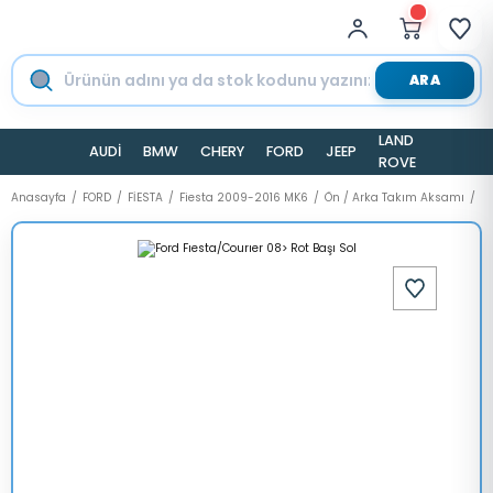
ARA
LAND
AUDİ
BMW
CHERY
FORD
JEEP
TESLA
ROVER
Anasayfa
FORD
FİESTA
Fiesta 2009-2016 MK6
Ön / Arka Takım Aksamı
Fo