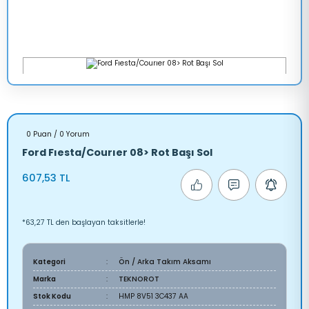
0 Puan / 0 Yorum
Ford Fıesta/Courıer 08> Rot Başı Sol
607,53 TL
*63,27 TL den başlayan taksitlerle!
Kategori
Ön / Arka Takım Aksamı
Marka
TEKNOROT
Stok Kodu
HMP 8V51 3C437 AA