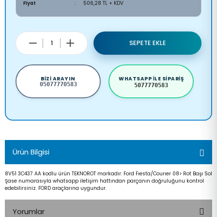
Fiyat
506,28 TL + KDV
SEPETE EKLE
BIZI ARAYIN
WHATSAPP ILE SIPARIŞ
05077770583
5077770583
Ürün Bilgisi
8V51 3C437 AA kodlu ürün TEKNOROT markadır. Ford Fıesta/Courıer 08> Rot Başı Sol
Şase numarasıyla whatsapp iletişim hattından parçanın doğruluğunu kontrol
edebilirsiniz. FORD araçlarına uygundur.
Yorumlar