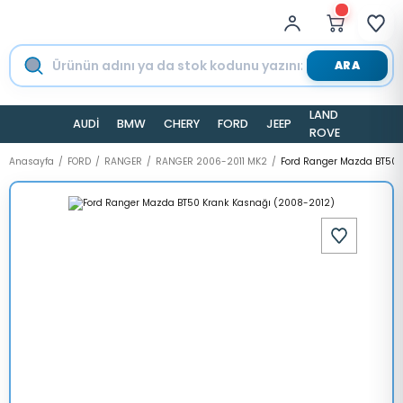
ARA
LAND
AUDİ
BMW
CHERY
FORD
JEEP
TESLA
ROVER
Anasayfa
FORD
RANGER
RANGER 2006-2011 MK2
Ford Ranger Mazda BT50 