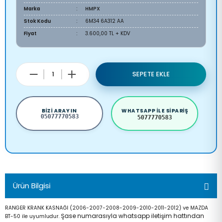
Marka
HMPX
Stok Kodu
6M34 6A312 AA
Fiyat
3.600,00 TL + KDV
SEPETE EKLE
BIZI ARAYIN
WHATSAPP ILE SIPARIŞ
05077770583
5077770583
Ürün Bilgisi
RANGER KRANK KASNAĞI (2006-2007-2008-2009-2010-2011-2012) ve MAZDA
Şase numarasıyla whatsapp iletişim hattından
BT-50 ile uyumludur.