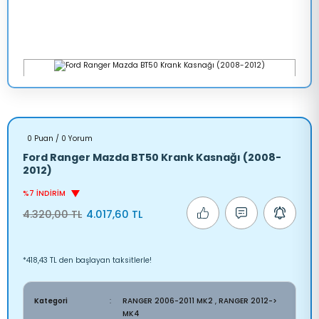
0 Puan / 0 Yorum
Ford Ranger Mazda BT50 Krank Kasnağı (2008-
2012)
%7 İNDİRİM
4.320,00 TL
4.017,60 TL
*418,43 TL den başlayan taksitlerle!
Kategori
RANGER 2006-2011 MK2
,
RANGER 2012->
MK4