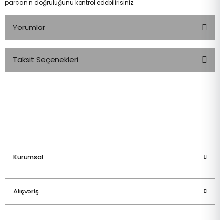
parçanın doğruluğunu kontrol edebilirisiniz.
Yorumlar
Taksit Seçenekleri
Bu ürüne ilk yorumu siz yapın!
Yorum Yaz
Kurumsal
Alışveriş