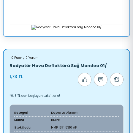
0 Puan / 0 Yorum
Radyatör Hava Deflektörü Sağ Mondeo 01/
1,73 TL
*0,18 TL den başlayan taksitlerle!
Kategori
Kaporta Aksamı
Marka
HMPX
Stok Kodu
HMP 1S71 8310 AF