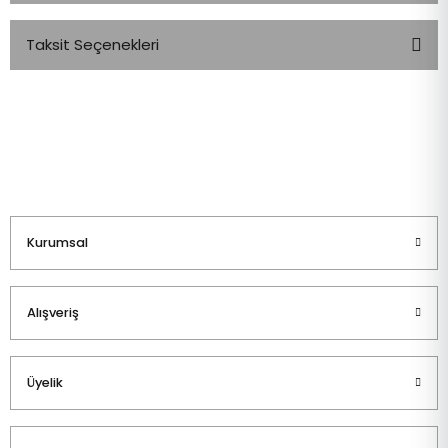
Taksit Seçenekleri
Bu ürüne ilk yorumu siz yapın!
Yorum Yaz
Kurumsal
Alışveriş
Üyelik