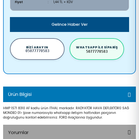
Fiyat
1,44 TL + KDV
Gelince Haber Ver
BIZI ARAYIN
WHATSAPP ILE SIPARIŞ
05077770583
5077770583
Ürün Bilgisi
HMP 1S71 8310 AF kodlu ürün İTHAL markadır. RADYATÖR HAVA DEFLEKTÖRÜ SAĞ
MONDEO 01> Şase numarasıyla whatsapp iletişim hattından parçanın
doğruluğunu kontorl edebilrisiniz. FORD Araçlarına Uygundur.
Yorumlar