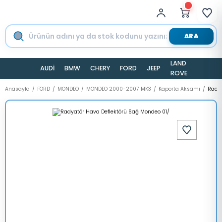
ARA
LAND
AUDİ
BMW
CHERY
FORD
JEEP
TESLA
ROVER
Anasayfa
FORD
MONDEO
MONDEO 2000-2007 MK3
Kaporta Aksamı
Radya