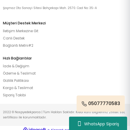
Şaşmaz Oto Sanayi Sitesi Bahçekapı Mah. 2570. Cad No: 35-A
Müşteri Destek Merkezi
İletişim Merkezine Git
Canlı Destek
Bağlantı Metni#2
Hızlı Bağlantılar
İade & Değişim
Ödeme & Teslimat
Gizlilik Politikası
Kargo & Teslimat
Sipariş Takibi
05077770583
2022 © Nospyedekparca | Tüm Hakları Saklıdır. Kredi kartı bilgileriniz 256Bit SSL
sertifikası ile korunmaktadır.
WhatsApp Sipariş
ideasoft
ile