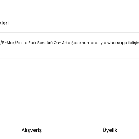
leri
/B-Max/Fıesta Park Sensörü Ön- Arka Şase numarasıyla whatsapp iletişim
Bu ürüne ilk yorumu siz yapın!
Yorum Yaz
Alışveriş
Üyelik