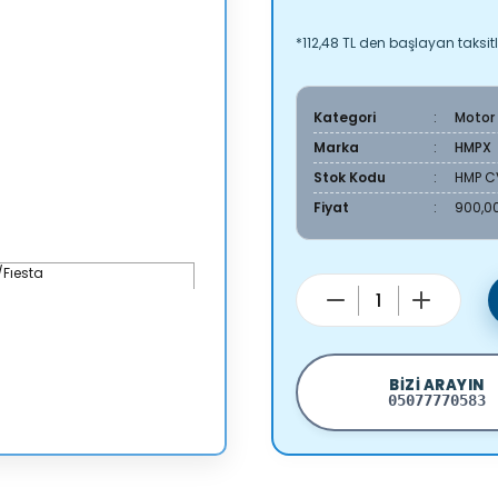
*112,48 TL den başlayan taksitl
Kategori
Motor
Marka
HMPX
Stok Kodu
HMP C
Fiyat
900,00
BIZI ARAYIN
05077770583