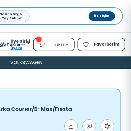
pmadan Kargo
İLETIŞIM
Teyit Alınız.
Üye Girişi
Favorilerim
go Takibi
SEPETIM
Üye Ol
VOLKSWAGEN
Arka Courıer/B-Max/Fıesta