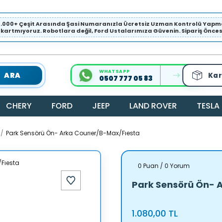
1.000+ Çeşit Arasında Şasi Numaranızla Ücretsiz Uzman Kontrolü Ya
ıkartmıyoruz. Robotlara değil, Ford Ustalarımıza Güvenin. Sipariş Öncesi 
WHATSAPP
ARA
Kar
0507 777 05 83
CHERY
FORD
JEEP
LAND ROVER
TESLA
Park Sensörü Ön- Arka Courıer/B-Max/Fıesta
0 Puan / 0 Yorum
Park Sensörü Ön- 
1.080,00 TL