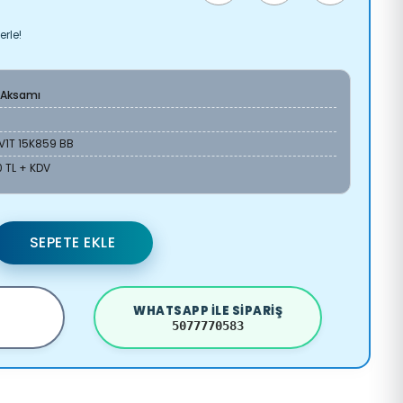
erle!
 Aksamı
V1T 15K859 BB
 TL + KDV
SEPETE EKLE
WHATSAPP ILE SIPARIŞ
5077770583