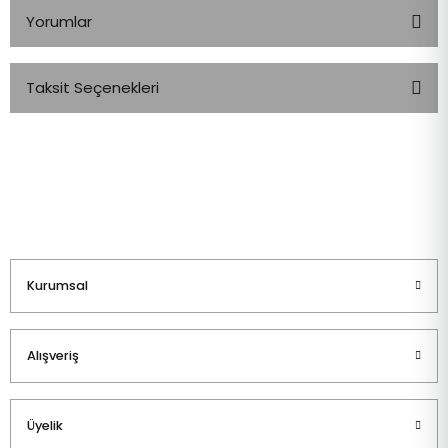
Yorumlar
Taksit Seçenekleri
Bu ürüne ilk yorumu siz yapın!
Yorum Yaz
Kurumsal
Alışveriş
Üyelik