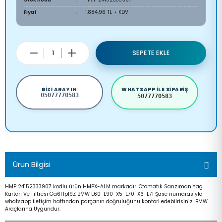
Fiyat
1.884,96 TL + KDV
SEPETE EKLE
BIZI ARAYIN
WHATSAPP ILE SIPARIŞ
05077770583
5077770583
Ürün Bilgisi
HMP 24152333907 kodlu ürün HMPX-ALM markadır. Otomatık Sanzıman Yag
Karterı Ve Fıltresı Ga6Hp19Z BMW E60-E90-X5-E70-X6-E71 Şase numarasıyla
whatsapp iletişim hattından parçanın doğruluğunu kontorl edebilrisiniz. BMW
Araçlarına Uygundur.