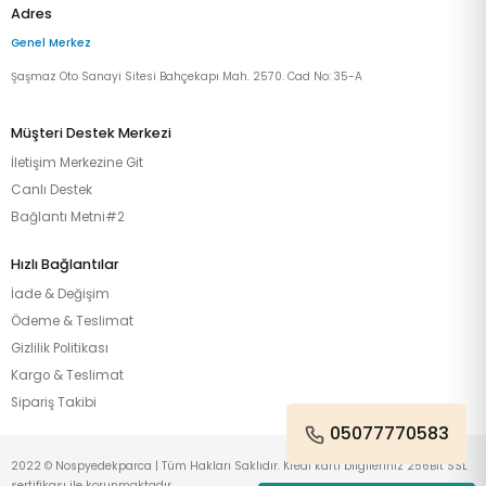
Adres
Genel Merkez
Şaşmaz Oto Sanayi Sitesi Bahçekapı Mah. 2570. Cad No: 35-A
Müşteri Destek Merkezi
İletişim Merkezine Git
Canlı Destek
Bağlantı Metni#2
Hızlı Bağlantılar
İade & Değişim
Ödeme & Teslimat
Gizlilik Politikası
Kargo & Teslimat
Sipariş Takibi
05077770583
2022 © Nospyedekparca | Tüm Hakları Saklıdır. Kredi kartı bilgileriniz 256Bit SSL
sertifikası ile korunmaktadır.