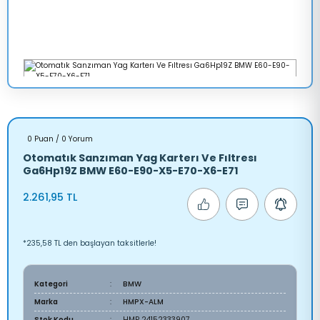
0 Puan / 0 Yorum
Otomatık Sanzıman Yag Karterı Ve Fıltresı
Ga6Hp19Z BMW E60-E90-X5-E70-X6-E71
2.261,95 TL
*235,58 TL den başlayan taksitlerle!
Kategori
BMW
Marka
HMPX-ALM
Stok Kodu
HMP 24152333907