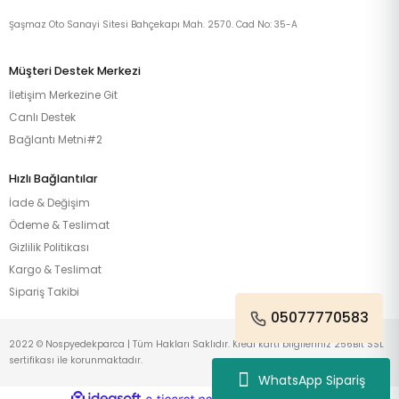
Şaşmaz Oto Sanayi Sitesi Bahçekapı Mah. 2570. Cad No: 35-A
Müşteri Destek Merkezi
İletişim Merkezine Git
Canlı Destek
Bağlantı Metni#2
Hızlı Bağlantılar
İade & Değişim
Ödeme & Teslimat
Gizlilik Politikası
Kargo & Teslimat
Sipariş Takibi
05077770583
2022 © Nospyedekparca | Tüm Hakları Saklıdır. Kredi kartı bilgileriniz 256Bit SSL
sertifikası ile korunmaktadır.
WhatsApp Sipariş
ideasoft
ile