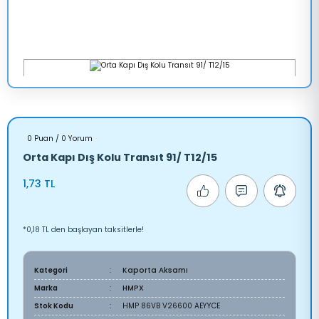
0 Puan / 0 Yorum
Orta Kapı Dış Kolu Transıt 91/ T12/15
1,73 TL
*0,18 TL den başlayan taksitlerle!
Kategori
Kaporta Aksamı
Marka
HMPX
Stok Kodu
HMP 86VB V26600 AEYYCE