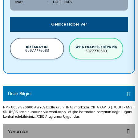
Fiyat
1,44 TL + KDV
Gelince Haber Ver
BIZI ARAYIN
WHATSAPP ILE SIPARIŞ
05077770583
5077770583
Ürün Bilgisi
HMP 86VB V26600 AEYYCE kodlu ürün İTHAL markadır. ORTA KAPI DIŞ KOLU TRANSIT
91> T12/15 Şase numarasıyla whatsapp iletişim hattından parçanın doğruluğunu
kontorl edebilrisiniz. FORD Araçlarına Uygundur.
Yorumlar