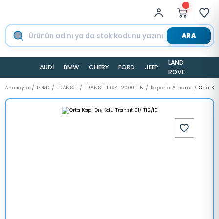
ARA
LAND
AUDİ
BMW
CHERY
FORD
JEEP
TESLA
ROVER
Anasayfa
FORD
TRANSİT
TRANSİT 1994-2000 T15
Kaporta Aksamı
Orta Kap