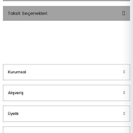
Taksit Seçenekleri
Bu ürüne ilk yorumu siz yapın!
Yorum Yaz
Kurumsal
Alışveriş
Üyelik