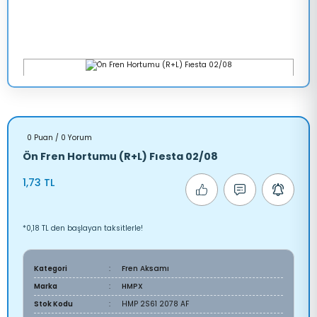
0 Puan / 0 Yorum
Ön Fren Hortumu (R+L) Fıesta 02/08
1,73 TL
*0,18 TL den başlayan taksitlerle!
Kategori
Fren Aksamı
Marka
HMPX
Stok Kodu
HMP 2S61 2078 AF