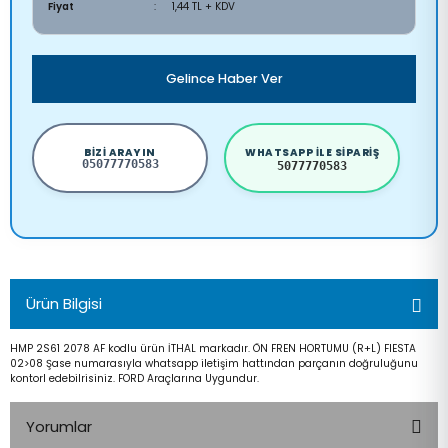
Fiyat
1,44 TL + KDV
Gelince Haber Ver
BIZI ARAYIN
WHATSAPP ILE SIPARIŞ
05077770583
5077770583
Ürün Bilgisi
HMP 2S61 2078 AF kodlu ürün İTHAL markadır. ÖN FREN HORTUMU (R+L) FIESTA
02>08 Şase numarasıyla whatsapp iletişim hattından parçanın doğruluğunu
kontorl edebilrisiniz. FORD Araçlarına Uygundur.
Yorumlar