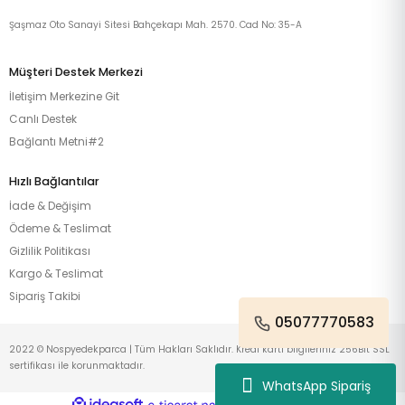
Şaşmaz Oto Sanayi Sitesi Bahçekapı Mah. 2570. Cad No: 35-A
Müşteri Destek Merkezi
İletişim Merkezine Git
Canlı Destek
Bağlantı Metni#2
Hızlı Bağlantılar
İade & Değişim
Ödeme & Teslimat
Gizlilik Politikası
Kargo & Teslimat
Sipariş Takibi
05077770583
2022 © Nospyedekparca | Tüm Hakları Saklıdır. Kredi kartı bilgileriniz 256Bit SSL
sertifikası ile korunmaktadır.
WhatsApp Sipariş
ideasoft
ile