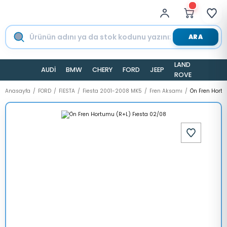
ARA
LAND
AUDİ
BMW
CHERY
FORD
JEEP
TESLA
ROVER
Anasayfa
FORD
FİESTA
Fiesta 2001-2008 MK5
Fren Aksamı
Ön Fren Hort