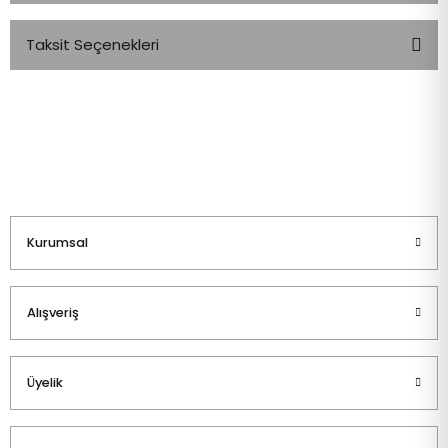
Taksit Seçenekleri
Bu ürüne ilk yorumu siz yapın!
Yorum Yaz
Kurumsal
Alışveriş
Üyelik