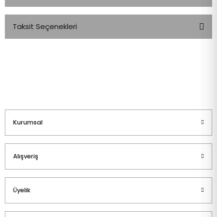
Taksit Seçenekleri
Bu ürüne ilk yorumu siz yapın!
Yorum Yaz
Kurumsal
Alışveriş
Üyelik