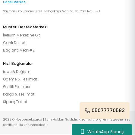
Genel Merkez
Şaşmaz Oto Sanayi Sitesi Bahçekapı Mah. 2570. Cad No: 35-A
Müşteri Destek Merkezi
İletişim Merkezine Git
Canlı Destek
Bağlantı Metni#2
Hızlı Bağlantılar
İade & Değişim
Ödeme & Teslimat
Gizlilik Politikası
Kargo & Teslimat
Sipariş Takibi
05077770583
2022 © Nospyedekparca | Tüm Hakları Saklıdır. Kredi kartı bilgileriniz 256Bit SSL
sertifikası ile korunmaktadır.
WhatsApp Sipariş