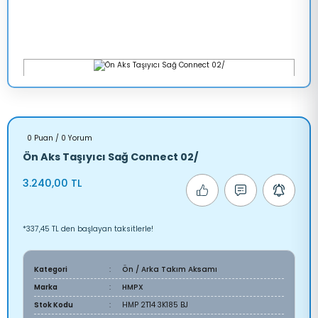
0 Puan / 0 Yorum
Ön Aks Taşıyıcı Sağ Connect 02/
3.240,00 TL
*337,45 TL den başlayan taksitlerle!
Kategori
Ön / Arka Takım Aksamı
Marka
HMPX
Stok Kodu
HMP 2T14 3K185 BJ