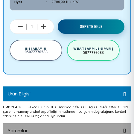
Fiyat
2.700,00 TL + KDV
SEPETE EKLE
BIZI ARAYIN
WHATSAPP ILE SIPARIŞ
05077770583
5077770583
Ürün Bilgisi
HMP 2T14 3K185 BJ kodlu ürün İTHAL markadır. ÖN AKS TAŞIYICI SAĞ CONNECT 02>
Şase numarasıyla whatsapp iletişim hattından parçanın doğruluğunu kontorl
edebilrisiniz. FORD Araçlarına Uygundur.
Yorumlar