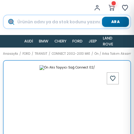
ARA
LAND
AUDİ
BMW
CHERY
FORD
JEEP
TESLA
ROVER
Anasayfa
FORD
TRANSİT
CONNECT 2002-2013 MK1
Ön / Arka Takım Aksamı