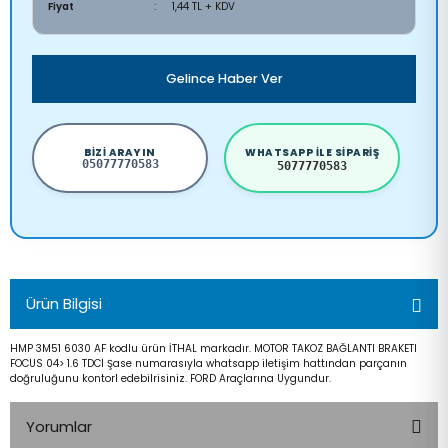
Fiyat
1,44 TL + KDV
Gelince Haber Ver
BIZI ARAYIN
WHATSAPP ILE SIPARIŞ
05077770583
5077770583
Ürün Bilgisi
HMP 3M51 6030 AF kodlu ürün İTHAL markadır. MOTOR TAKOZ BAĞLANTI BRAKETI
FOCUS 04> 1.6 TDCI Şase numarasıyla whatsapp iletişim hattından parçanın
doğruluğunu kontorl edebilrisiniz. FORD Araçlarına Uygundur.
Yorumlar