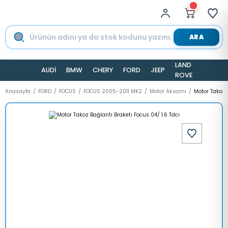
ARA
LAND
AUDİ
BMW
CHERY
FORD
JEEP
TESLA
ROVER
Anasayfa
FORD
FOCUS
FOCUS 2005-2011 MK2
Motor Aksamı
Motor Takoz B