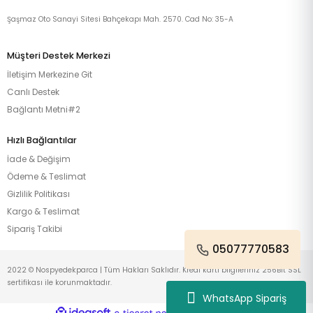
Şaşmaz Oto Sanayi Sitesi Bahçekapı Mah. 2570. Cad No: 35-A
Müşteri Destek Merkezi
İletişim Merkezine Git
Canlı Destek
Bağlantı Metni#2
Hızlı Bağlantılar
İade & Değişim
Ödeme & Teslimat
Gizlilik Politikası
Kargo & Teslimat
Sipariş Takibi
05077770583
2022 © Nospyedekparca | Tüm Hakları Saklıdır. Kredi kartı bilgileriniz 256Bit SSL
sertifikası ile korunmaktadır.
WhatsApp Sipariş
ideasoft
ile