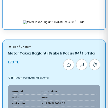
0 Puan / 0 Yorum
Motor Takoz Bağlantı Braketı Focus 04/ 1.6 Tdcı
1,73 TL
*0,18 TL den başlayan taksitlerle!
Kategori
Motor Aksamı
Marka
HMPX
Stok Kodu
HMP 3M51 6030 AF