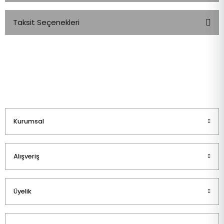
Taksit Seçenekleri
Bu ürüne ilk yorumu siz yapın!
Yorum Yaz
Kurumsal
Alışveriş
Üyelik