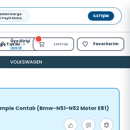
pmadan Kargo
İLETIŞIM
Teyit Alınız.
Üye Girişi
Favorilerim
go Takibi
SEPETIM
Üye Ol
VOLKSWAGEN
omple Contalı (Bmw-N51-N52 Motor E81)