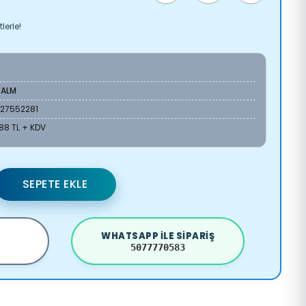
lerle!
-ALM
127552281
88 TL + KDV
SEPETE EKLE
WHATSAPP ILE SIPARIŞ
5077770583