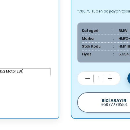
*706,75 TL den başlayan taksit
Kategori
BMW
Marka
HMPX
Stok Kodu
HMP 11
Fiyat
5.654,
BIZI ARAYIN
05077770583