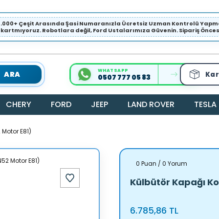
1.000+ Çeşit Arasında Şasi Numaranızla Ücretsiz Uzman Kontrolü Ya
ıkartmıyoruz. Robotlara değil, Ford Ustalarımıza Güvenin. Sipariş Öncesi 
WHATSAPP
ARA
Kar
0507 777 05 83
CHERY
FORD
JEEP
LAND ROVER
TESLA
Motor E81)
0 Puan / 0 Yorum
Külbütör Kapağı K
6.785,86 TL