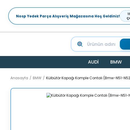
1
Nosp Yedek Parça Alışveriş Mağazasına Hoş Geldiniz!
Ç
AUDİ
BMW
Anasayfa
BMW
Külbütör Kapağı Komple Contalı (Bmw-N51-N52 