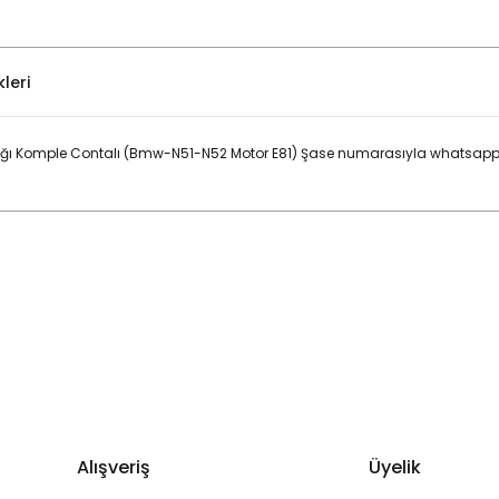
leri
ğı Komple Contalı (Bmw-N51-N52 Motor E81) Şase numarasıyla whatsapp ile
Bu ürüne ilk yorumu siz yapın!
Yorum Yaz
Alışveriş
Üyelik